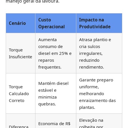
manejo geral da lavoura.
Custo
Impacto na
Cenário
Operacional
Produtividade
Aumenta
Atrasa plantio e
consumo de
cria sulcos
Torque
diesel em 25% e
irregulares,
Insuficiente
reparos
reduzindo
frequentes.
rendimento.
Garante preparo
Mantém diesel
Torque
uniforme,
estável e
Calculado
melhorando
minimiza
Correto
enraizamento das
quebras.
plantas.
Elevação na
Economia de R$
Diferença
colheita por