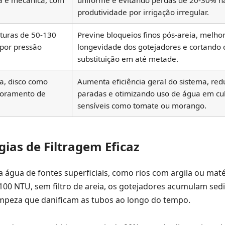
ca e mecânica, com
uniforme e evitando perdas de 20-30% n
produtividade por irrigação irregular.
turas de 50-130
Previne bloqueios finos pós-areia, melho
 por pressão
longevidade dos gotejadores e cortando 
substituição em até metade.
a, disco como
Aumenta eficiência geral do sistema, red
toramento de
paradas e otimizando uso de água em cu
sensíveis como tomate ou morango.
ias de Filtragem Eficaz
água de fontes superficiais, como rios com argila ou maté
 100 NTU, sem filtro de areia, os gotejadores acumulam se
impeza que danificam as tubos ao longo do tempo.