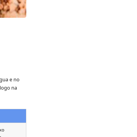
água e no
 logo na
xo