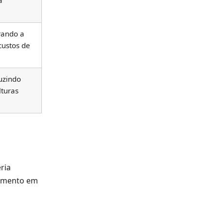
a
rando a
custos de
uzindo
lturas
ria
dimento em