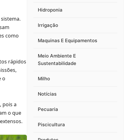
Hidroponia
 sistema.
Irrigação
usam
tes como
Maquinas E Equipamentos
Meio Ambiente E
tos rápidos
Sustentabilidade
issões,
e o
Milho
Notícias
 pois a
Pecuaria
gam o que
 extensos.
Piscicultura
Produtos