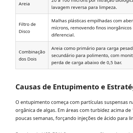
20 a 100 mícrons por filtração biológi
Areia
lavagem reversa para limpeza.
Malhas plásticas empilhadas com aber
Filtro de
mícrons, removendo finos inorgânicos
Disco
diferencial.
Areia como primário para carga pesad
Combinação
secundário para polimento, com moni
dos Dois
perda de carga abaixo de 0,5 bar.
Causas de Entupimento e Estratég
O entupimento começa com partículas suspensas na 
orgânica de algas. Em áreas com turbidez acima de
poucas semanas, forçando injeções de ácido para l