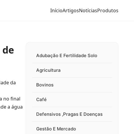
Início
Artigos
Notícias
Produtos
 de
Adubação E Fertilidade Solo
Agricultura
dade da
Bovinos
 no final
Café
nde a água
Defensivos ,Pragas E Doenças
Gestão E Mercado