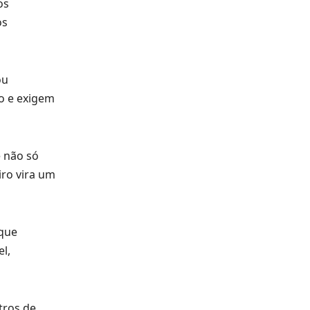
os
os
ou
do e exigem
e não só
ro vira um
 que
l,
tros de