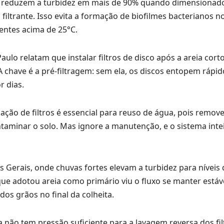
a reduzem a turbidez em mais de 90% quando dimensionad
iltrante. Isso evita a formação de biofilmes bacterianos n
ntes acima de 25°C.
ulo relatam que instalar filtros de disco após a areia cort
chave é a pré-filtragem: sem ela, os discos entopem rápi
r dias.
ção de filtros é essencial para reuso de água, pois remov
minar o solo. Mas ignore a manutenção, e o sistema intei
 Gerais, onde chuvas fortes elevam a turbidez para níveis
e adotou areia como primário viu o fluxo se manter estáve
s grãos no final da colheita.
não tem pressão suficiente para a lavagem reversa dos fil