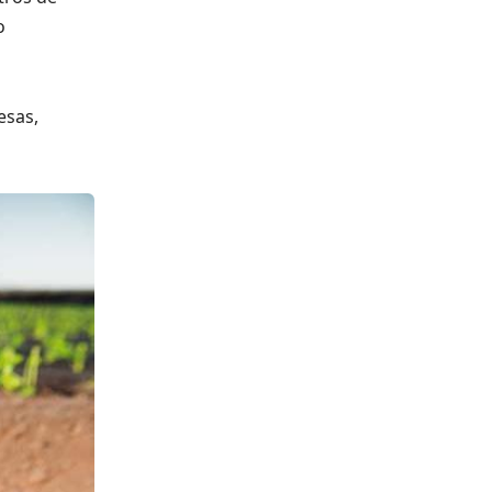
o
esas,