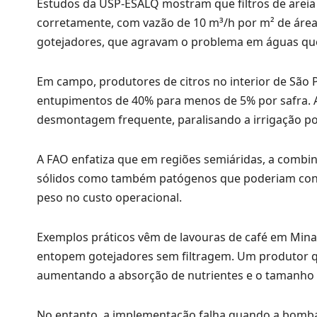
Estudos da USP-ESALQ mostram que filtros de arei
corretamente, com vazão de 10 m³/h por m² de área f
gotejadores, que agravam o problema em águas que
Em campo, produtores de citros no interior de São Pa
entupimentos de 40% para menos de 5% por safra. A 
desmontagem frequente, paralisando a irrigação po
A FAO enfatiza que em regiões semiáridas, a combina
sólidos como também patógenos que poderiam conta
peso no custo operacional.
Exemplos práticos vêm de lavouras de café em Minas
entopem gotejadores sem filtragem. Um produtor qu
aumentando a absorção de nutrientes e o tamanho do
No entanto, a implementação falha quando a bomba 