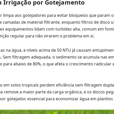
em Irrigação por Gotejamento
r limpa aos gotejadores para evitar bloqueios que param o
e camadas de material filtrante, enquanto filtros de disco 
sses equipamentos lidam com turbidez alta, comum em fon
ção regular para não virarem o problema em si.
sas na água, e níveis acima de 50 NTU já causam entupimen
 Sem filtragem adequada, o sedimento se acumula nas em
o para abaixo de 80%, o que afeta o crescimento radicular 
em solos tropicais perdem eficiência sem filtragem dupla,
ia remove a maior parte da carga orgânica, e os discos pe
 por gotejador, essencial para economizar água em plantios