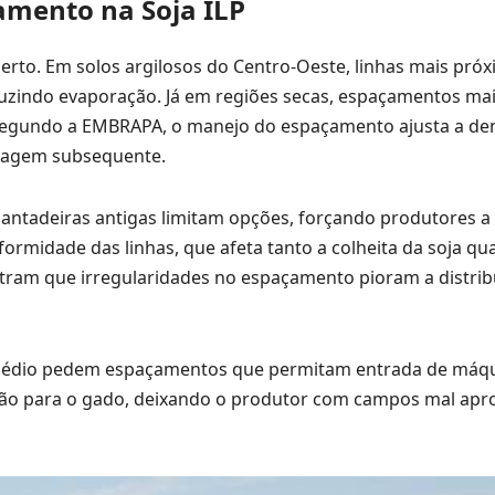
amento na Soja ILP
certo. Em solos argilosos do Centro-Oeste, linhas mais pró
reduzindo evaporação. Já em regiões secas, espaçamentos ma
 Segundo a EMBRAPA, o manejo do espaçamento ajusta a de
astagem subsequente.
antadeiras antigas limitam opções, forçando produtores a
ormidade das linhas, que afeta tanto a colheita da soja qu
tram que irregularidades no espaçamento pioram a distrib
lo médio pedem espaçamentos que permitam entrada de máq
ição para o gado, deixando o produtor com campos mal apr