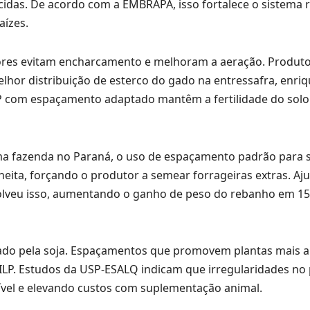
cidas. De acordo com a EMBRAPA, isso fortalece o sistema r
aízes.
ores evitam encharcamento e melhoram a aeração. Produt
lhor distribuição de esterco do gado na entressafra, enri
LP com espaçamento adaptado mantêm a fertilidade do solo
a fazenda no Paraná, o uso de espaçamento padrão para 
eita, forçando o produtor a semear forrageiras extras. Aju
solveu isso, aumentando o ganho de peso do rebanho em 15
xado pela soja. Espaçamentos que promovem plantas mais al
ILP. Estudos da USP-ESALQ indicam que irregularidades no 
ível e elevando custos com suplementação animal.