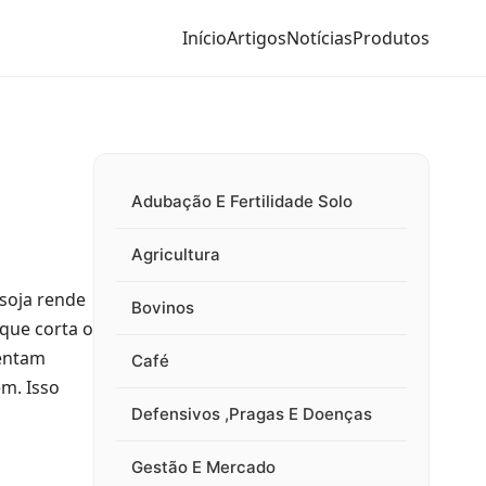
Início
Artigos
Notícias
Produtos
Adubação E Fertilidade Solo
Agricultura
 soja rende
Bovinos
 que corta o
rentam
Café
m. Isso
Defensivos ,Pragas E Doenças
Gestão E Mercado