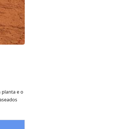
 planta e o
baseados