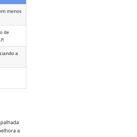
tem menos
o de
P.
ciando a
 palhada
melhora a