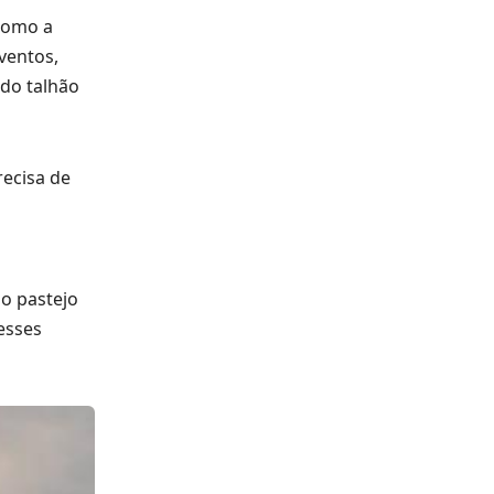
como a
ventos,
do talhão
recisa de
 o pastejo
esses