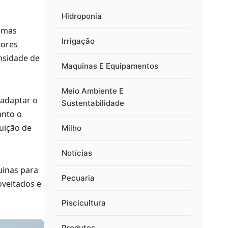
Hidroponia
ximas
Irrigação
iores
nsidade de
Maquinas E Equipamentos
Meio Ambiente E
 adaptar o
Sustentabilidade
anto o
uição de
Milho
Notícias
uinas para
Pecuaria
oveitados e
Piscicultura
Produtos