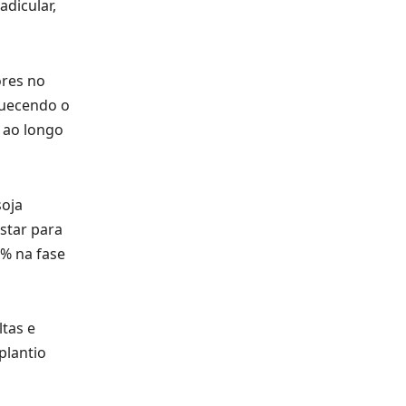
adicular,
ores no
quecendo o
 ao longo
soja
star para
% na fase
tas e
plantio