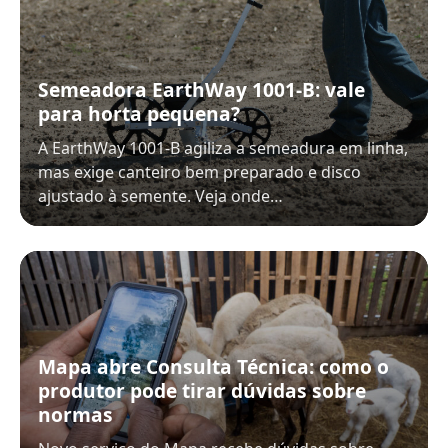
Semeadora EarthWay 1001-B: vale
para horta pequena?
A EarthWay 1001-B agiliza a semeadura em linha,
mas exige canteiro bem preparado e disco
ajustado à semente. Veja onde…
Mapa abre Consulta Técnica: como o
produtor pode tirar dúvidas sobre
normas