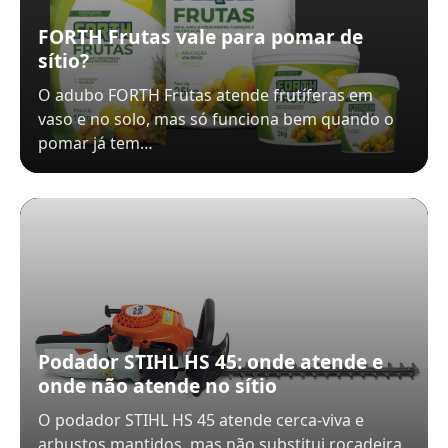
FORTH Frutas vale para pomar de
sítio?
O adubo FORTH Frutas atende frutíferas em
vaso e no solo, mas só funciona bem quando o
pomar já tem…
Podador STIHL HS 45: onde atende e
onde não atende no sítio
O podador STIHL HS 45 atende cerca-viva e
arbustos mantidos, mas não substitui roçadeira