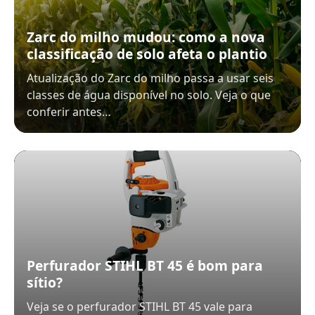
Zarc do milho mudou: como a nova
classificação de solo afeta o plantio
Atualização do Zarc do milho passa a usar seis
classes de água disponível no solo. Veja o que
conferir antes…
Perfurador STIHL BT 45 é bom para
sítio?
Veja se o perfurador STIHL BT 45 vale para