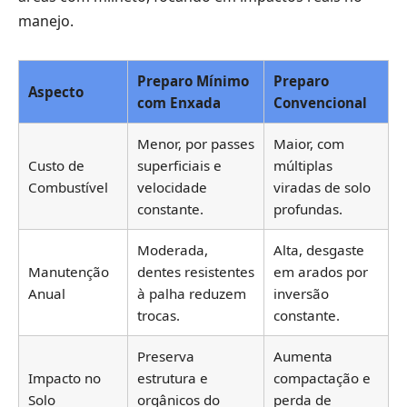
manejo.
Preparo Mínimo
Preparo
Aspecto
com Enxada
Convencional
Menor, por passes
Maior, com
Custo de
superficiais e
múltiplas
Combustível
velocidade
viradas de solo
constante.
profundas.
Moderada,
Alta, desgaste
Manutenção
dentes resistentes
em arados por
Anual
à palha reduzem
inversão
trocas.
constante.
Preserva
Aumenta
Impacto no
estrutura e
compactação e
Solo
orgânicos do
perda de