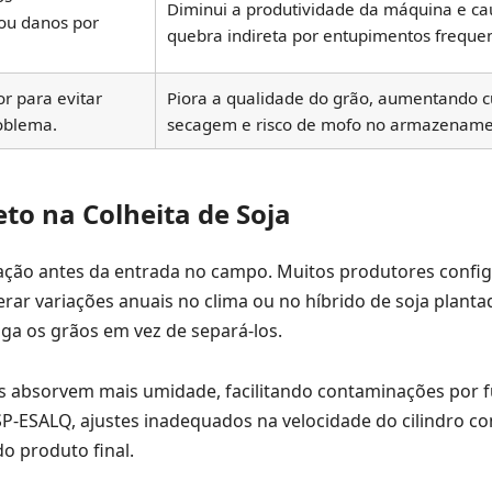
Diminui a produtividade da máquina e ca
ou danos por
quebra indireta por entupimentos frequen
r para evitar
Piora a qualidade do grão, aumentando c
oblema.
secagem e risco de mofo no armazename
eto na Colheita de Soja
ibração antes da entrada no campo. Muitos produtores confi
r variações anuais no clima ou no híbrido de soja plantad
aga os grãos em vez de separá-los.
dos absorvem mais umidade, facilitando contaminações por 
P-ESALQ, ajustes inadequados na velocidade do cilindro c
do produto final.