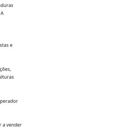
aduras
 A
stas e
ções,
lturas
operador
r a vender