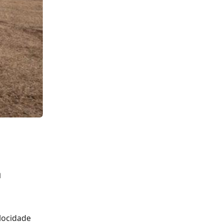
a
elocidade