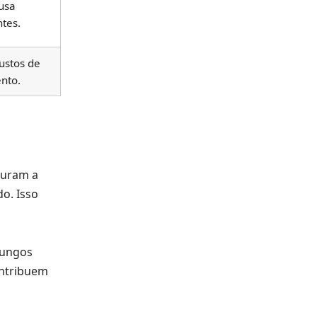
usa
tes.
ustos de
nto.
guram a
o. Isso
fungos
ontribuem