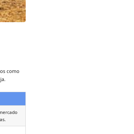
ntos como
ja.
 mercado
as.