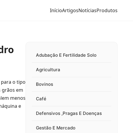
Início
Artigos
Notícias
Produtos
dro
Adubação E Fertilidade Solo
Agricultura
 para o tipo
Bovinos
s grãos em
valem menos
Café
 máquina e
Defensivos ,Pragas E Doenças
Gestão E Mercado