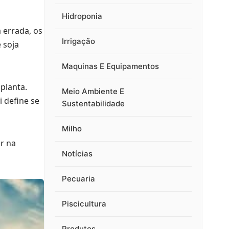
Hidroponia
á errada, os
Irrigação
 soja
Maquinas E Equipamentos
planta.
Meio Ambiente E
 define se
Sustentabilidade
Milho
r na
Notícias
Pecuaria
Piscicultura
Produtos