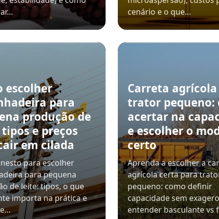
e, estabilidade) e como
microaspersão), custos 
ar…
cenário e o que…
 escolher
Carreta agrícola
nhadeira para
trator pequeno:
ena produção de
acertar na capa
: tipos e preços
e escolher o mo
cair em cilada
certo
nesto para escolher
Aprenda a escolher a ca
adeira para pequena
agrícola certa para trato
o de leite: tipos, o que
pequeno: como definir
te importa na prática e
capacidade sem exagero
de…
entender basculante vs f