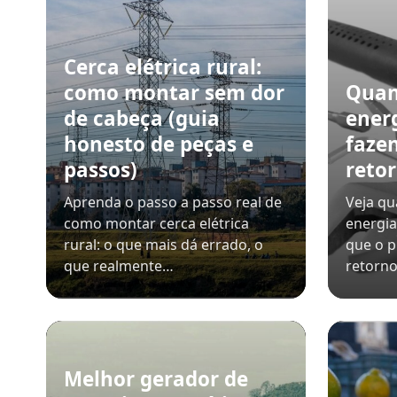
Cerca elétrica rural:
como montar sem dor
Quan
de cabeça (guia
ener
honesto de peças e
faze
passos)
retor
Aprenda o passo a passo real de
Veja qu
como montar cerca elétrica
energia
rural: o que mais dá errado, o
que o p
que realmente…
retorno
Melhor gerador de