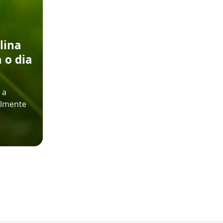
lina
 o dia
 a
almente