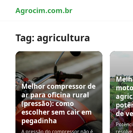
Agrocim.com.br
Tag:
agricultura
Melh
Melhor compressor de
moto
ar para oficina rural
agric
(pressão): como
potê
escolher sem cair em
de v
pegadinha
Potênci
A pressão do compressor não é
resolve