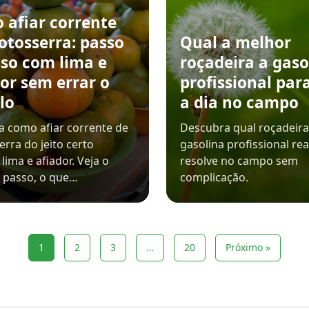
 afiar corrente
otosserra: passo
Qual a melhor
sso com lima e
roçadeira a gaso
or sem errar o
profissional para
lo
a dia no campo
 como afiar corrente de
Descubra qual roçadeira
rra do jeito certo
gasolina profissional re
lima e afiador. Veja o
resolve no campo sem
 passo, o que…
complicação.
1
2
3
…
20
Próximo »