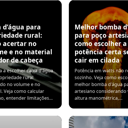
a d’água para
Melhor bomba d
iedade rural:
para poço artesi
 acertar no
como escolher a
me e no material
potência certa 
dor de cabeça
cair em cilada
 a escolher caixa d'água
Potência em watts não r
opriedade rural
sozinho. Veja como esco
ndo no volume e no
melhor bomba d'água p
l. Veja como calcular
artesiano considerando 
o, entender limitações…
altura manométrica,…