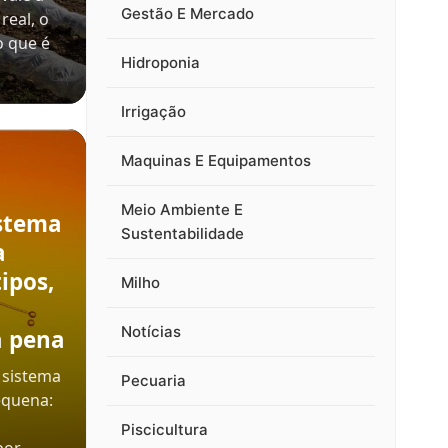
Gestão E Mercado
real, o
o que é
Hidroponia
Irrigação
Maquinas E Equipamentos
Meio Ambiente E
stema
Sustentabilidade
a
ipos,
Milho
Notícias
a pena
 sistema
Pecuaria
equena:
Piscicultura