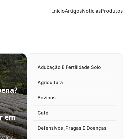
Início
Artigos
Notícias
Produtos
Adubação E Fertilidade Solo
Agricultura
pena?
e
Bovinos
Café
ir em
Defensivos ,Pragas E Doenças
vale a