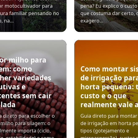
r motocultivador para
pena? Eu explico o custo 
tura familiar pensando no
que costuma dar certo, 
o, na…
exagero…
or milho para
gem: como
Como montar si
lher variedades
de irrigação par
utivas e
horta pequena: t
tentes sem cair
custo e o que
ilada
realmente vale 
 direto para escolher o
Guia direto para montar
milho para silagem: o
de irrigação em horta p
lmente importa (ciclo,
tipos (gotejamento e