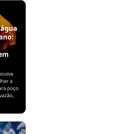
’água
ano:
sem
esolve
lher a
ara poço
vazão,