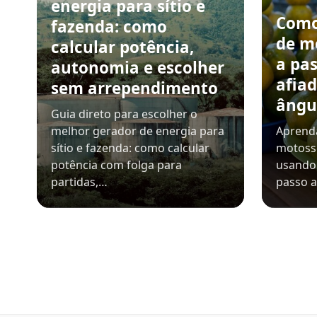
energia para sítio e
Como
fazenda: como
de m
calcular potência,
a pa
autonomia e escolher
afiad
sem arrependimento
ângu
Guia direto para escolher o
melhor gerador de energia para
Aprenda
sítio e fazenda: como calcular
motosse
potência com folga para
usando 
partidas,…
passo a