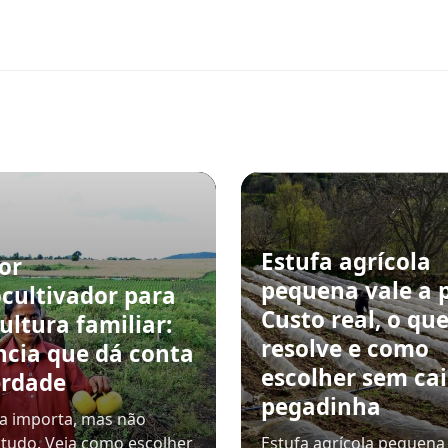
Estufa agrícola
or
pequena vale a 
cultivador para
Custo real, o qu
ultura familiar:
resolve e como
ncia que dá conta
escolher sem ca
erdade
pegadinha
a importa, mas não
 tudo. Veja como escolher
Estufa agrícola pequena 