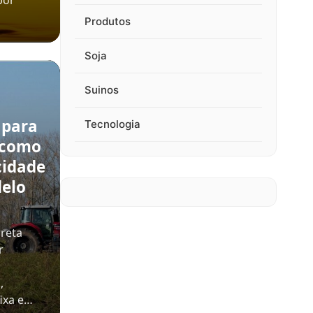
por
Produtos
Soja
Suinos
 para
Tecnologia
 como
cidade
delo
rreta
r
,
ixa e…