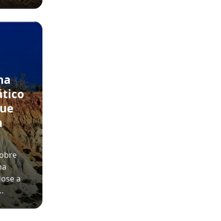
na
ático
que
m
sobre
na
dose a
o…