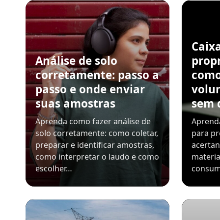
Caix
Análise de solo
propr
corretamente: passo a
como
passo e onde enviar
volu
suas amostras
sem 
Aprenda como fazer análise de
Aprenda
solo corretamente: como coletar,
para pr
preparar e identificar amostras,
acerta
como interpretar o laudo e como
materia
escolher…
consum