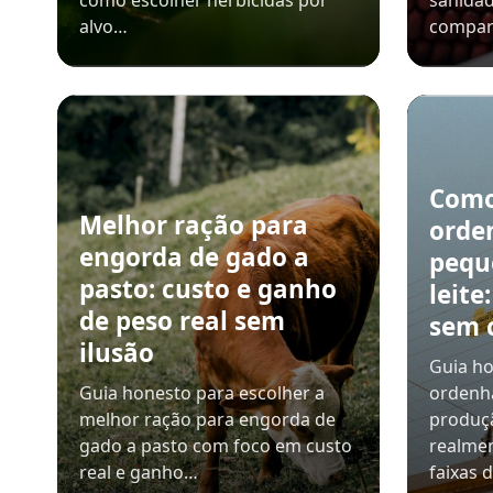
como escolher herbicidas por
sanidad
alvo…
compar
Como
Melhor ração para
orde
engorda de gado a
pequ
pasto: custo e ganho
leite
de peso real sem
sem 
ilusão
Guia ho
Guia honesto para escolher a
ordenh
melhor ração para engorda de
produçã
gado a pasto com foco em custo
realmen
real e ganho…
faixas 