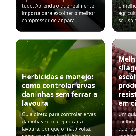
tudo. Aprenda o que realmente
o melho
importa para escolher o melhor
agricul
compressor de ar para…
seu sol
Melh
sila
Herbicidas e manejo:
esco
como controlar ervas
prod
daninhas sem ferrar a
resis
lavoura
em c
Guia direto para controlar ervas
Um guia
daninhas sem prejudicar a
melhor 
lavoura: por que o mato volta,
que rea