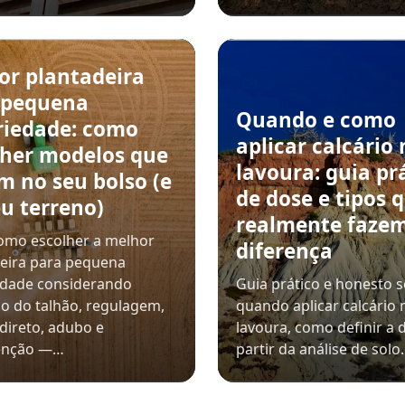
or plantadeira
 pequena
Quando e como
riedade: como
aplicar calcário 
lher modelos que
lavoura: guia pr
m no seu bolso (e
de dose e tipos 
u terreno)
realmente faze
omo escolher a melhor
diferença
eira para pequena
edade considerando
Guia prático e honesto 
o do talhão, regulagem,
quando aplicar calcário 
 direto, adubo e
lavoura, como definir a 
enção —…
partir da análise de sol