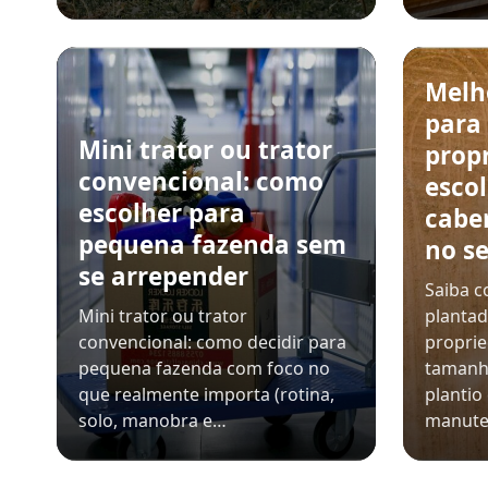
Melh
para
Mini trator ou trator
prop
convencional: como
esco
escolher para
cabe
pequena fazenda sem
no se
se arrepender
Saiba c
Mini trator ou trator
plantad
convencional: como decidir para
propri
pequena fazenda com foco no
tamanh
que realmente importa (rotina,
plantio
solo, manobra e…
manut