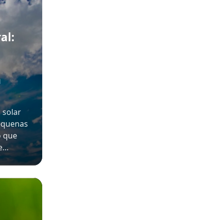
al:
m
 solar
pequenas
o que
 e…