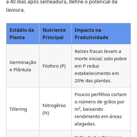
a 40 dias após semeadura, define o potencial da
lavoura.
Estádio da
Nutriente
Impacto na
Planta
Principal
Produtividade
Raízes fracas levam a
morte inicial; solo pobre
Germinação
Fósforo (P)
em P reduz
e Plântula
estabelecimento em
20% das plantas.
Poucos perfilhos cortam
o número de grãos por
Nitrogênio
Tillering
m², baixando
(N)
rendimento em áreas
alagadas.