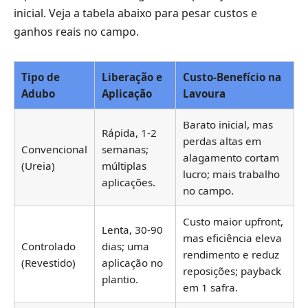
inicial. Veja a tabela abaixo para pesar custos e
ganhos reais no campo.
Tipo de
Liberação e
Custo-Benefício na
Adubo
Aplicação
Lavoura
Barato inicial, mas
Rápida, 1-2
perdas altas em
Convencional
semanas;
alagamento cortam
(Ureia)
múltiplas
lucro; mais trabalho
aplicações.
no campo.
Custo maior upfront,
Lenta, 30-90
mas eficiência eleva
Controlado
dias; uma
rendimento e reduz
(Revestido)
aplicação no
reposições; payback
plantio.
em 1 safra.