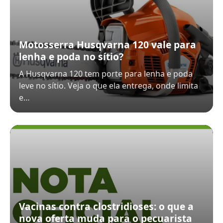
Motosserra Husqvarna 120 vale para
lenha e poda no sítio?
A Husqvarna 120 tem porte para lenha e poda
leve no sítio. Veja o que ela entrega, onde limita
e…
Vacinas contra clostridioses: o que a
nova oferta muda para o pecuarista