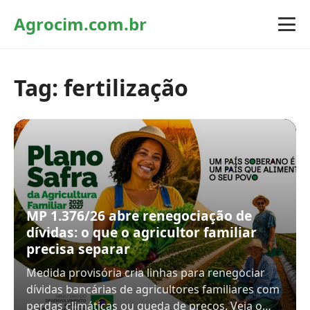
Agrocim.com.br
Tag:
fertilização
MP 1.376/26 abre renegociação de
dívidas: o que o agricultor familiar
precisa separar
Medida provisória cria linhas para renegociar
dívidas bancárias de agricultores familiares com
perdas climáticas ou queda de preços. Veja o…