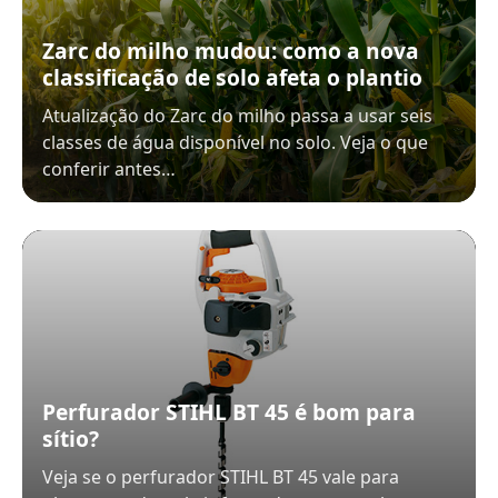
Zarc do milho mudou: como a nova
classificação de solo afeta o plantio
Atualização do Zarc do milho passa a usar seis
classes de água disponível no solo. Veja o que
conferir antes…
Perfurador STIHL BT 45 é bom para
sítio?
Veja se o perfurador STIHL BT 45 vale para