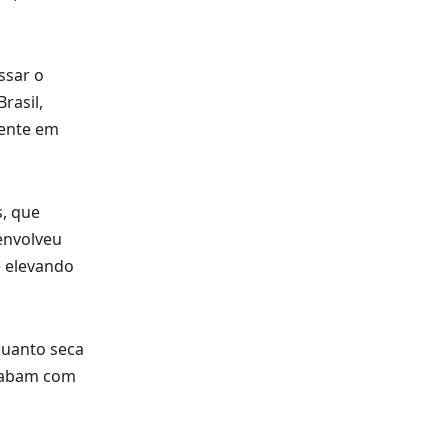
ssar o
rasil,
mente em
, que
envolveu
e elevando
quanto seca
acabam com