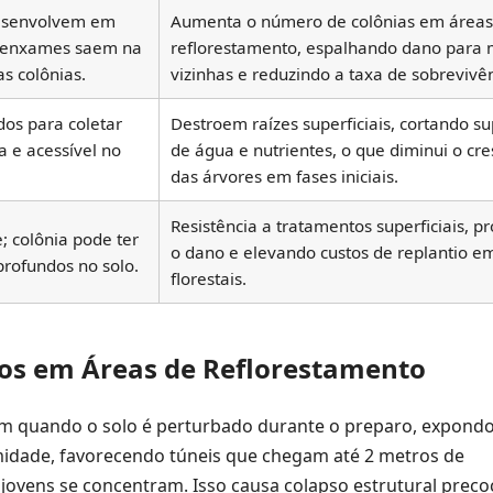
desenvolvem em
Aumenta o número de colônias em áreas
; enxames saem na
reflorestamento, espalhando dano para
s colônias.
vizinhas e reduzindo a taxa de sobrevivênc
os para coletar
Destroem raízes superficiais, cortando s
a e acessível no
de água e nutrientes, o que diminui o cr
das árvores em fases iniciais.
Resistência a tratamentos superficiais, 
 colônia pode ter
o dano e elevando custos de replantio em
profundos no solo.
florestais.
os em Áreas de Reflorestamento
am quando o solo é perturbado durante o preparo, expondo
umidade, favorecendo túneis que chegam até 2 metros de
 jovens se concentram. Isso causa colapso estrutural prec