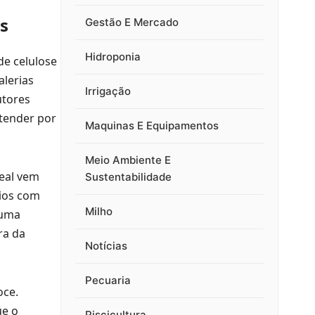
s
Gestão E Mercado
Hidroponia
de celulose
alerias
Irrigação
utores
tender por
Maquinas E Equipamentos
Meio Ambiente E
real vem
Sustentabilidade
tios com
Milho
 uma
ra da
Notícias
Pecuaria
oce.
ue o
Piscicultura