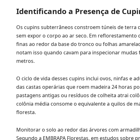
Identificando a Presença de Cupi
Os cupins subterrâneos constroem túneis de terra q
sem expor o corpo ao ar seco. Em reflorestamento c
finas ao redor da base do tronco ou folhas amarel
notam isso quando cavam para inspecionar mudas f
metros.
O ciclo de vida desses cupins inclui ovos, ninfas e
das castas operárias que roem madeira 24 horas por
pastagens antigas ou resíduos de colheita atrai col
colônia média consome o equivalente a quilos de m
floresta.
Monitorar o solo ao redor das árvores com armadilh
Segundo a EMBRAPA Florestas, em estudos sobre prag