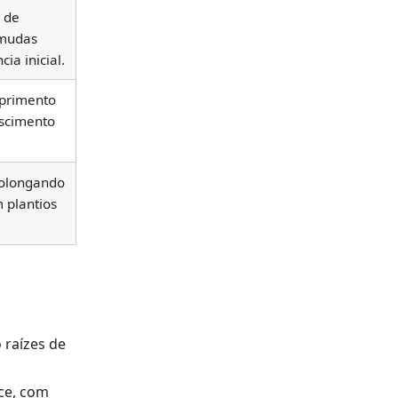
 de
 mudas
ia inicial.
uprimento
escimento
prolongando
 plantios
 raízes de
oce, com