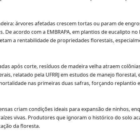
eira: árvores afetadas crescem tortas ou param de engro
s. De acordo com a EMBRAPA, em plantios de eucalipto no B
tam a rentabilidade de propriedades florestais, especial
as após corte, resíduos de madeira velha atraem colônias
is, relatado pela UFRRJ em estudos de manejo florestal, 
mortalidade nas primeiras duas safras, forçando replantio 
ensas criam condições ideais para expansão de ninhos, en
raízes vivas. Produtores que ignoram o histórico do solo 
ação da floresta.