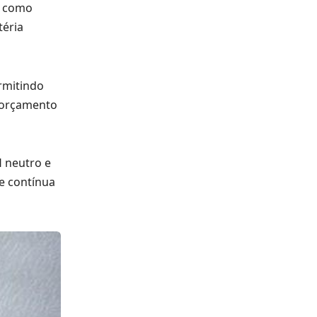
s como
téria
rmitindo
o orçamento
 neutro e
e contínua