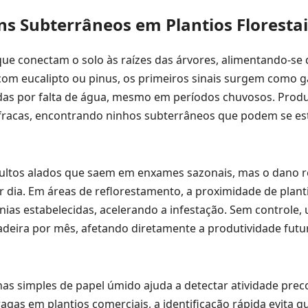
ns Subterrâneos em Plantios Florestai
ue conectam o solo às raízes das árvores, alimentando-se 
om eucalipto ou pinus, os primeiros sinais surgem como g
adas por falta de água, mesmo em períodos chuvosos. Prod
racas, encontrando ninhos subterrâneos que podem se es
 adultos alados que saem em enxames sazonais, mas o dano 
 dia. Em áreas de reflorestamento, a proximidade de plan
ônias estabelecidas, acelerando a infestação. Sem controle,
adeira por mês, afetando diretamente a produtividade futu
as simples de papel úmido ajuda a detectar atividade prec
as em plantios comerciais, a identificação rápida evita q