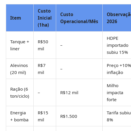
Custo
Custo
Observaçã
Item
Inicial
Operacional/Mês
2026
(1ha)
HDPE
Tanque +
R$50
–
importado
liner
mil
subiu 15%
Alevinos
R$7
Preço +10
–
(20 mil)
mil
inflação
Milho
Ração (6
–
R$12 mil
impacta
ton/ciclo)
forte
Energia
R$15
Tarifa subiu
R$1.500
+ bomba
mil
8%