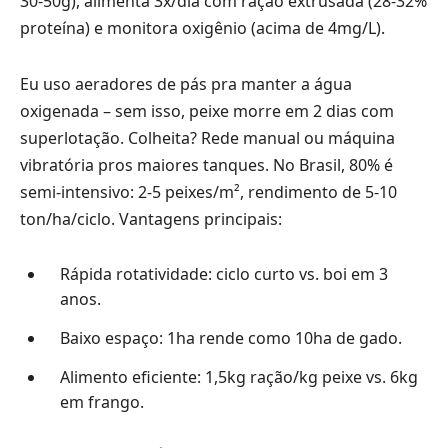
30-50g), alimenta 3x/dia com ração extrusada (28-32%
proteína) e monitora oxigênio (acima de 4mg/L).
Eu uso aeradores de pás pra manter a água
oxigenada – sem isso, peixe morre em 2 dias com
superlotação. Colheita? Rede manual ou máquina
vibratória pros maiores tanques. No Brasil, 80% é
semi-intensivo: 2-5 peixes/m², rendimento de 5-10
ton/ha/ciclo. Vantagens principais:
Rápida rotatividade: ciclo curto vs. boi em 3
anos.
Baixo espaço: 1ha rende como 10ha de gado.
Alimento eficiente: 1,5kg ração/kg peixe vs. 6kg
em frango.