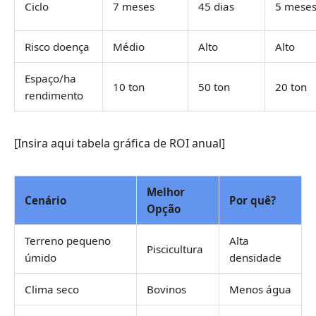
Ciclo
7 meses
45 dias
5 mese
Risco doença
Médio
Alto
Alto
Espaço/ha
10 ton
50 ton
20 ton
rendimento
[Insira aqui tabela gráfica de ROI anual]
Melhor
Cenário
Por quê?
Opção
Terreno pequeno
Alta
Piscicultura
úmido
densidade
Clima seco
Bovinos
Menos água