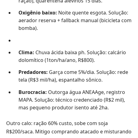
ração), quarentena alevinos 15 dias.
Oxigênio baixo:
Noite quente esgota. Solução:
aerador reserva + fallback manual (bicicleta com
bomba).
Clima:
Chuva ácida baixa ph. Solução: calcário
dolomítico (1ton/ha/ano, R$800).
Predadores:
Garça come 5%/dia. Solução: rede
tela (R$3 mil/ha), espantalho sônico.
Burocracia:
Outorga água ANEAAge, registro
MAPA. Solução: técnico credenciado (R$2 mil),
mas pequeno produtor isento até 2ha.
Outro calo: ração 60% custo, sobe com soja
R$200/saca. Mitigo comprando atacado e misturando