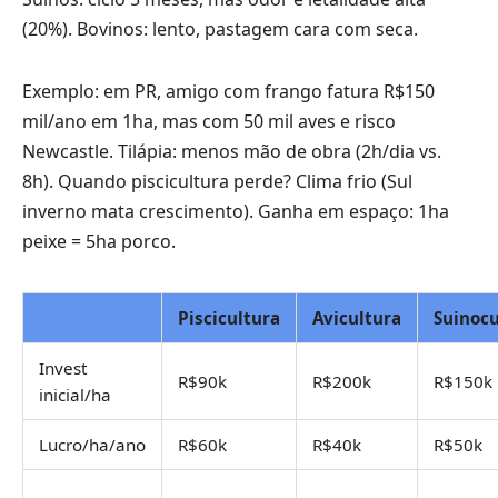
(20%). Bovinos: lento, pastagem cara com seca.
Exemplo: em PR, amigo com frango fatura R$150
mil/ano em 1ha, mas com 50 mil aves e risco
Newcastle. Tilápia: menos mão de obra (2h/dia vs.
8h). Quando piscicultura perde? Clima frio (Sul
inverno mata crescimento). Ganha em espaço: 1ha
peixe = 5ha porco.
Piscicultura
Avicultura
Suinocu
Invest
R$90k
R$200k
R$150k
inicial/ha
Lucro/ha/ano
R$60k
R$40k
R$50k