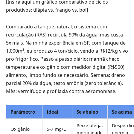
[Insira aqui um gráfico comparativo de ciclos
produtivos: tilápia vs. frango vs. boi]
Comparado a tanque natural, o sistema com
recirculação (RAS) recircula 90% da água, mas custa
5x mais. Na minha experiência em SP, com tanque de
1.000m², eu produzo 4 ton/ciclo, vendo a R$12/kg vivo
pro frigorífico. Passo a passo diário: manhã checo
temperatura e oxigênio com medidor digital (R$500),
alimento, limpo fundo se necessário. Semana: dreno
parcial 20% da água, testo amônia (zero tolerância).
Mês: vermifugo e profilaxia contra aeromoníase.
Parâmetro
Ideal
Se abaixo
Se acima
Peixe ofega,
Desperdíc
Oxigênio
5-7 mg/L
mortalidade
energia