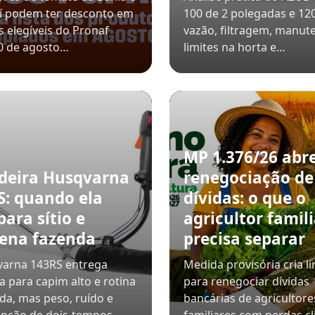
uí podem ter desconto em
100 de 2 polegadas e 12
s elegíveis do Pronaf
vazão, filtragem, manut
0 de agosto…
limites na horta e…
MP 1.376/26 abr
deira Husqvarna
renegociação de
S: quando ela
dívidas: o que o
para sítio e
agricultor famili
ena fazenda
precisa separar
varna 143RS entrega
Medida provisória cria l
a para capim alto e rotina
para renegociar dívidas
da, mas peso, ruído e
bancárias de agricultore