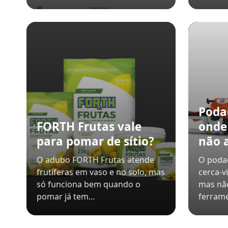
Poda
FORTH Frutas vale
onde
para pomar de sítio?
não a
O adubo FORTH Frutas atende
O poda
frutíferas em vaso e no solo, mas
cerca-v
só funciona bem quando o
mas não
pomar já tem…
ferrame