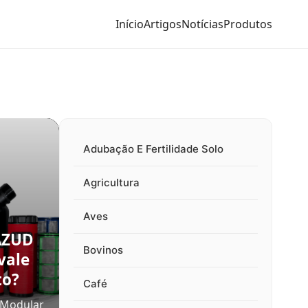
Início
Artigos
Notícias
Produtos
Adubação E Fertilidade Solo
Agricultura
Aves
 AZUD
Bovinos
vale
to?
Café
 Modular