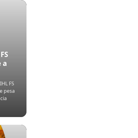
 FS
 a
IHL FS
ue pesa
cia