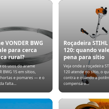
me VONDER BWG
Roçadeira STIHL
ale para cerca
120: quando vale
ica rural?
pena para sítio
a os usos do arame
Veja onde a roçadeira ST
 BWG 15 em sítios,
120 atende no sítio, o q
 hortas e pomares — e o
contra e quando a potên
da falta…
compensa o…