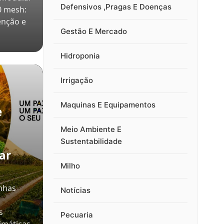
Defensivos ,Pragas E Doenças
0 mesh:
enção e
Gestão E Mercado
Hidroponia
Irrigação
Maquinas E Equipamentos
e
Meio Ambiente E
Sustentabilidade
ar
Milho
inhas
Notícias
s
Pecuaria