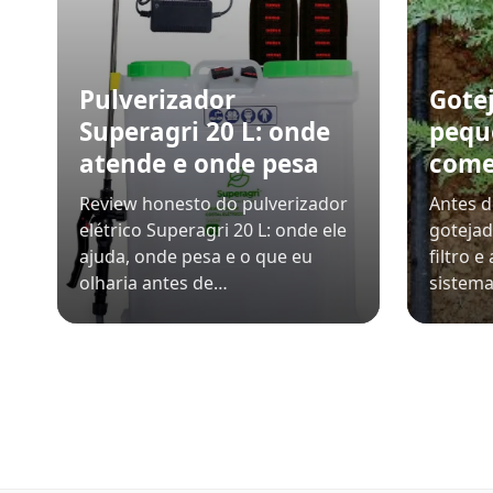
Pulverizador
Gote
Superagri 20 L: onde
pequ
atende e onde pesa
comec
Review honesto do pulverizador
Antes 
elétrico Superagri 20 L: onde ele
gotejad
ajuda, onde pesa e o que eu
filtro 
olharia antes de…
sistem