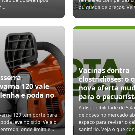
nção de dois-tempos
familiares com perdas cl
m…
ou queda de preços. Vej
Vacinas contra
sserra
clostridioses: o 
varna 120 vale
nova oferta mu
 lenha e poda no
para o pecuarist
?
A disponibilidade de 5,4
arna 120 tem porte para
de doses no mercado ab
 poda leve no sítio. Veja o
espaço para revisar o ca
 entrega, onde limita e…
sanitário. Veja o que con