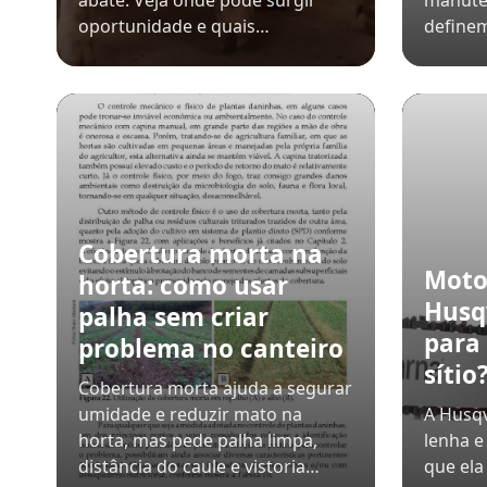
abate. Veja onde pode surgir
manute
oportunidade e quais…
define
Cobertura morta na
Moto
horta: como usar
Husq
palha sem criar
para
problema no canteiro
sítio
Cobertura morta ajuda a segurar
umidade e reduzir mato na
A Husqv
horta, mas pede palha limpa,
lenha e
distância do caule e vistoria…
que ela