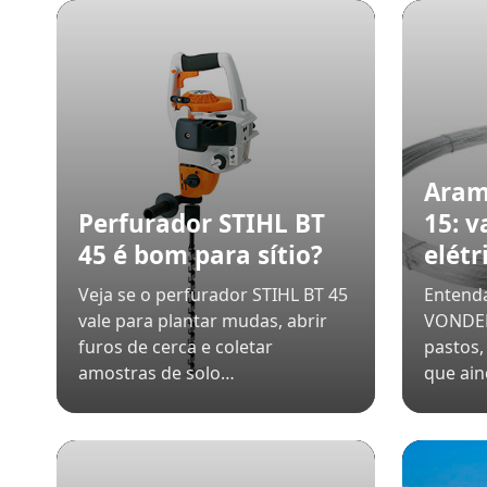
Ara
Perfurador STIHL BT
15: v
45 é bom para sítio?
elétr
Veja se o perfurador STIHL BT 45
Entend
vale para plantar mudas, abrir
VONDER
furos de cerca e coletar
pastos,
amostras de solo…
que ain