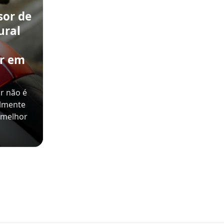
sor de
ural
ir em
r não é
almente
 melhor