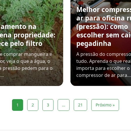
Melhor compres
ar para oficina r
jamento na
(pressão): como
ena propriedade:
escolher sem ca
e pelo filtro
pegadinha
de comprar mangueira e
A pressão do compresso
or, veja o que a água, o
tudo. Aprenda o que re
e a pressão pedem para o
importa para escolher o
a…
compressor de ar para…
1
2
3
…
21
Próximo »