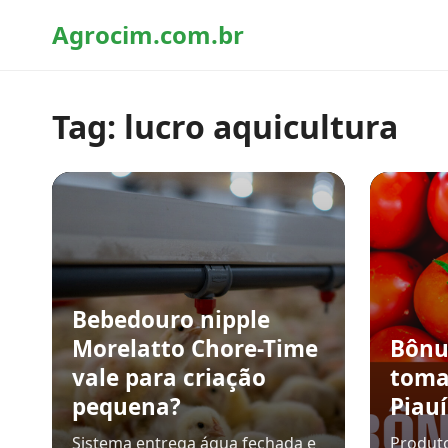
Agrocim.com.br
Tag:
lucro aquicultura
Bebedouro nipple
Morelatto Chore-Time
Bônu
vale para criação
toma
pequena?
Piau
Sistema entrega água fechada e
Produto