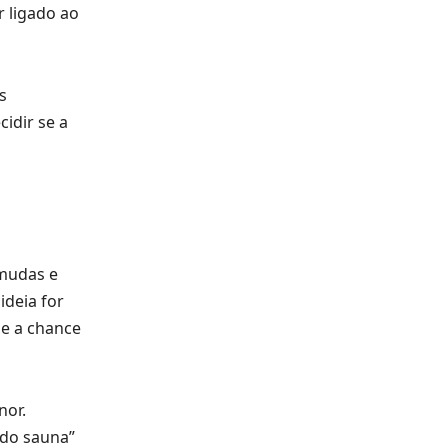
r ligado ao
s
idir se a
 mudas e
ideia for
 e a chance
nor.
odo sauna”