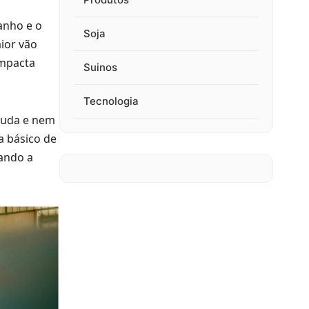
anho e o
Soja
ior vão
impacta
Suinos
Tecnologia
juda e nem
ma básico de
ando a