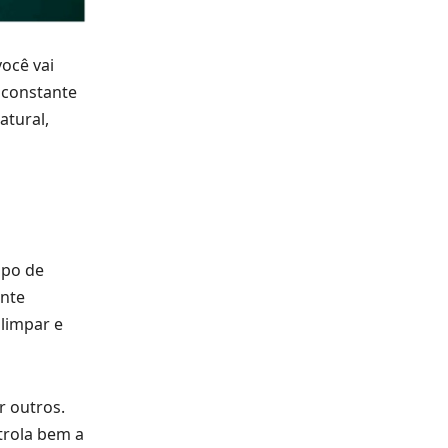
você vai
o constante
atural,
mpo de
ente
 limpar e
r outros.
trola bem a