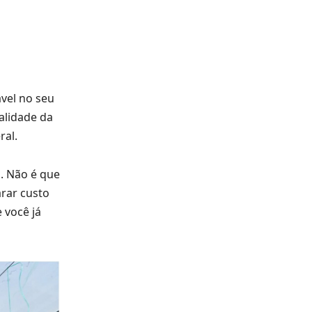
ável no seu
alidade da
ral.
. Não é que
arar custo
 você já