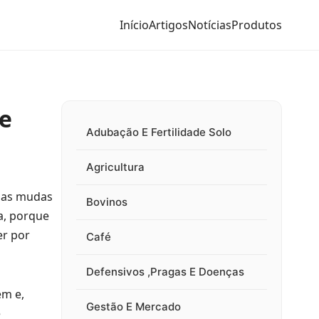
Início
Artigos
Notícias
Produtos
ue
Adubação E Fertilidade Solo
Agricultura
 as mudas
Bovinos
a, porque
er por
Café
Defensivos ,Pragas E Doenças
em e,
Gestão E Mercado
e