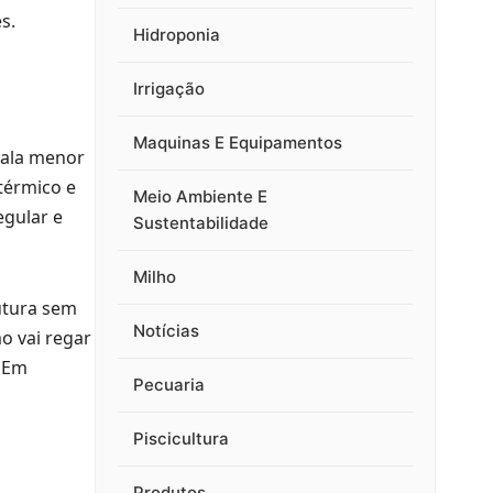
s.
Hidroponia
Irrigação
Maquinas E Equipamentos
cala menor
 térmico e
Meio Ambiente E
egular e
Sustentabilidade
Milho
utura sem
Notícias
mo vai regar
. Em
Pecuaria
Piscicultura
Produtos