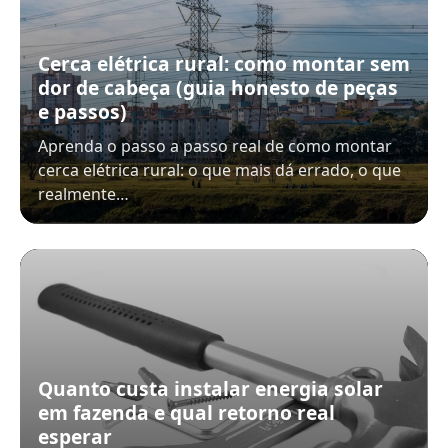
Cerca elétrica rural: como montar sem
dor de cabeça (guia honesto de peças
e passos)
Aprenda o passo a passo real de como montar
cerca elétrica rural: o que mais dá errado, o que
realmente…
Quanto custa instalar energia solar
em fazenda e qual retorno real
esperar