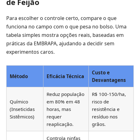
de Feijão
Para escolher o controle certo, compare o que
funciona no campo com o que pesa no bolso. Uma
tabela simples mostra opções reais, baseadas em
práticas da EMBRAPA, ajudando a decidir sem
experimentos caros.
Custo e
Método
Eficácia Técnica
Desvantagens
Reduz população
R$ 100-150/ha,
Químico
em 80% em 48
risco de
(Inseticidas
horas, mas
resistência e
Sistêmicos)
requer
resíduo nos
reaplicação.
grãos.
Controla ninfas