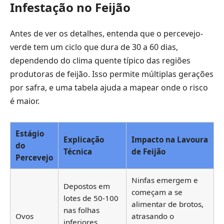
Infestação no Feijão
Antes de ver os detalhes, entenda que o percevejo-
verde tem um ciclo que dura de 30 a 60 dias,
dependendo do clima quente típico das regiões
produtoras de feijão. Isso permite múltiplas gerações
por safra, e uma tabela ajuda a mapear onde o risco
é maior.
Estágio
Explicação
Impacto na Lavoura
do
Técnica
de Feijão
Percevejo
Ninfas emergem e
Depostos em
começam a se
lotes de 50-100
alimentar de brotos,
nas folhas
Ovos
atrasando o
inferiores,