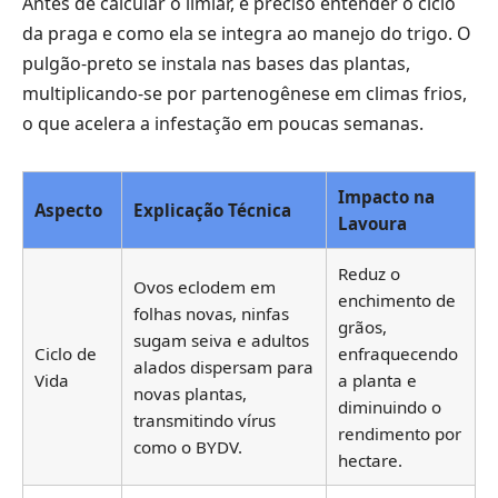
Antes de calcular o limiar, é preciso entender o ciclo
da praga e como ela se integra ao manejo do trigo. O
pulgão-preto se instala nas bases das plantas,
multiplicando-se por partenogênese em climas frios,
o que acelera a infestação em poucas semanas.
Impacto na
Aspecto
Explicação Técnica
Lavoura
Reduz o
Ovos eclodem em
enchimento de
folhas novas, ninfas
grãos,
sugam seiva e adultos
Ciclo de
enfraquecendo
alados dispersam para
Vida
a planta e
novas plantas,
diminuindo o
transmitindo vírus
rendimento por
como o BYDV.
hectare.