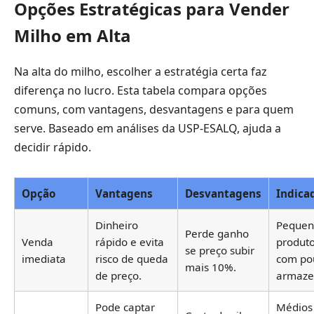
Opções Estratégicas para Vender
Milho em Alta
Na alta do milho, escolher a estratégia certa faz
diferença no lucro. Esta tabela compara opções
comuns, com vantagens, desvantagens e para quem
serve. Baseado em análises da USP-ESALQ, ajuda a
decidir rápido.
Opção
Vantagens
Desvantagens
Indica
Dinheiro
Pequen
Perde ganho
Venda
rápido e evita
produt
se preço subir
imediata
risco de queda
com po
mais 10%.
de preço.
armaze
Pode captar
Médios