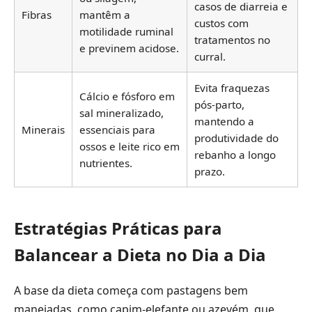
casos de diarreia e
Fibras
mantêm a
custos com
motilidade ruminal
tratamentos no
e previnem acidose.
curral.
Evita fraquezas
Cálcio e fósforo em
pós-parto,
sal mineralizado,
mantendo a
Minerais
essenciais para
produtividade do
ossos e leite rico em
rebanho a longo
nutrientes.
prazo.
Estratégias Práticas para
Balancear a Dieta no Dia a Dia
A base da dieta começa com pastagens bem
manejadas, como capim-elefante ou azevém, que