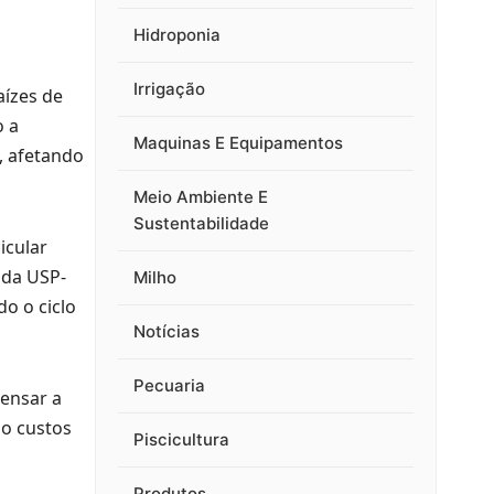
Hidroponia
Irrigação
aízes de
o a
Maquinas E Equipamentos
, afetando
Meio Ambiente E
Sustentabilidade
icular
 da USP-
Milho
o o ciclo
Notícias
Pecuaria
ensar a
do custos
Piscicultura
Produtos