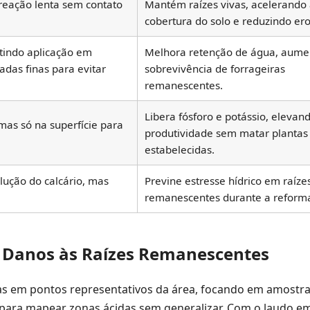
a reação lenta sem contato
Mantém raízes vivas, acelerando
cobertura do solo e reduzindo er
tindo aplicação em
Melhora retenção de água, aume
das finas para evitar
sobrevivência de forrageiras
remanescentes.
Libera fósforo e potássio, elevan
mas só na superfície para
produtividade sem matar plantas
estabelecidas.
lução do calcário, mas
Previne estresse hídrico em raíze
.
remanescentes durante a reform
m Danos às Raízes Remanescentes
tas em pontos representativos da área, focando em amostr
ara mapear zonas ácidas sem generalizar. Com o laudo e