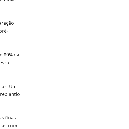
 aração
pré-
do 80% da
 essa
adas. Um
replantio
as finas
reas com