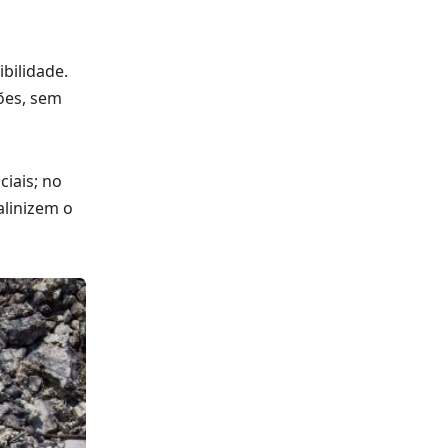
bilidade.
ões, sem
iais; no
alinizem o