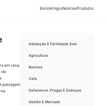
Início
Artigos
Notícias
Produtos
e
Adubação E Fertilidade Solo
Agricultura
tra em cena
Bovinos
s de
a
Café
 de pastagem
Defensivos ,Pragas E Doenças
 na
Gestão E Mercado