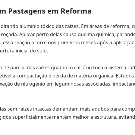
 em Pastagens em Reforma
soltando alumínio tóxico das raízes. Em áreas de reforma, r
 roçada. Aplicar perto delas causa queima química, parand
 essa reação ocorre nos primeiros meses após a aplicação
tura inicial do solo.
te parcial das raízes quando o calcário toca o sistema rad
scetível a compactação e perda de matéria orgânica. Estudos
xação de nitrogênio em leguminosas associadas, impactand
adas sem raízes intactas demandam mais adubos para comp
rrigidos superficialmente mantêm melhor a estrutura, evitan