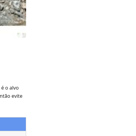
 é o alvo
ntão evite