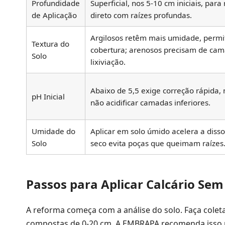
Profundidade
Superficial, nos 5-10 cm iniciais, par
de Aplicação
direto com raízes profundas.
Argilosos retêm mais umidade, permi
Textura do
cobertura; arenosos precisam de cama
Solo
lixiviação.
Abaixo de 5,5 exige correção rápida, 
pH Inicial
não acidificar camadas inferiores.
Umidade do
Aplicar em solo úmido acelera a disso
Solo
seco evita poças que queimam raízes
Passos para Aplicar Calcário Se
A reforma começa com a análise do solo. Faça cole
compostas de 0-20 cm. A EMBRAPA recomenda isso p