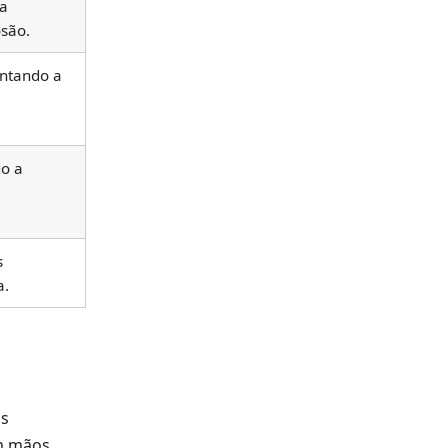
 a
osão.
ntando a
do a
s
a.
as
m mãos,