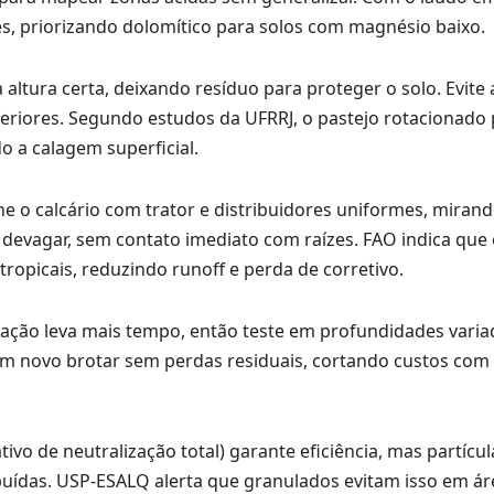
s, priorizando dolomítico para solos com magnésio baixo.
 altura certa, deixando resíduo para proteger o solo. Evite
eriores. Segundo estudos da UFRRJ, o pastejo rotacionado 
do a calagem superficial.
e o calcário com trator e distribuidores uniformes, miran
e devagar, sem contato imediato com raízes. FAO indica que
tropicais, reduzindo runoff e perda de corretivo.
reação leva mais tempo, então teste em profundidades vari
im novo brotar sem perdas residuais, cortando custos com 
tivo de neutralização total) garante eficiência, mas partícul
uídas. USP-ESALQ alerta que granulados evitam isso em á