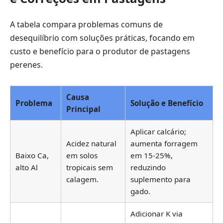
A tabela compara problemas comuns de
desequilíbrio com soluções práticas, focando em
custo e benefício para o produtor de pastagens
perenes.
Causa
Problema
Solução e Benefício
Principal
Aplicar calcário;
Acidez natural
aumenta forragem
Baixo Ca,
em solos
em 15-25%,
alto Al
tropicais sem
reduzindo
calagem.
suplemento para
gado.
Adicionar K via