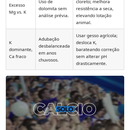
Uso de
cloreto; melhora
Excesso
dolomita sem
resistência a seca,
Mg vs. K
análise prévia.
elevando lotação
animal.
Usar gesso agrícola;
Adubação
K
desloca K,
desbalanceada
dominante,
barateando correção
em anos
Ca fraco
sem alterar pH
chuvosos.
drasticamente.