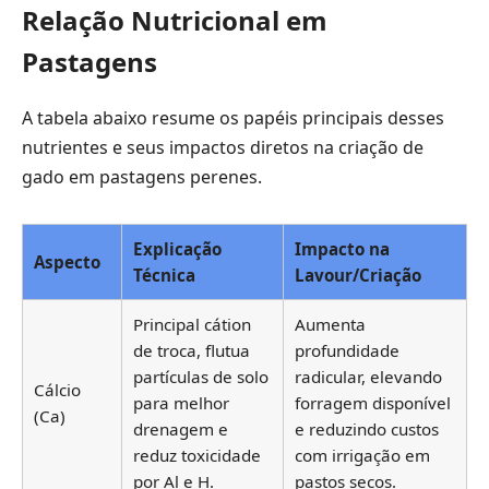
Relação Nutricional em
Pastagens
A tabela abaixo resume os papéis principais desses
nutrientes e seus impactos diretos na criação de
gado em pastagens perenes.
Explicação
Impacto na
Aspecto
Técnica
Lavour/Criação
Principal cátion
Aumenta
de troca, flutua
profundidade
partículas de solo
radicular, elevando
Cálcio
para melhor
forragem disponível
(Ca)
drenagem e
e reduzindo custos
reduz toxicidade
com irrigação em
por Al e H.
pastos secos.