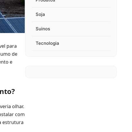
Soja
Suinos
Tecnologia
vel para
nsumo de
ento e
anto?
eria olhar.
nstalar com
a estrutura