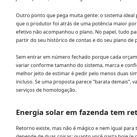
Outro ponto que pega muita gente: o sistema ideal 
que o produtor foi atrás de uma potência maior po
efetivo não acompanhou o plano. No papel, tudo par
partir do seu histórico de contas e do seu plano de
Sem entrar em número fechado porque cada orçament
variar conforme tamanho do sistema, marca e configu
melhor jeito de estimar é pedir pelo menos duas s
incluso. Se uma proposta parece “barata demais”, va
serviços de homologação.
Energia solar em fazenda tem re
Retorno existe, mas não é mágico e nem igual para 
depende de duas coisas: quanto você gasta hoje (e