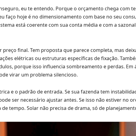
a inseguro, eu te entendo. Porque o orçamento chega com 
 eu faço hoje é no dimensionamento com base no seu cons
 sistema está coerente com sua conta média e com a sazona
r preço final. Tem proposta que parece completa, mas deixa
ções elétricas ou estruturas específicas de fixação. Tamb
los, porque isso influencia sombreamento e perdas. Em á
ode virar um problema silencioso.
rica e o padrão de entrada. Se sua fazenda tem instabilida
ode ser necessário ajustar antes. Se isso não estiver no o
da de tempo. Solar não precisa de drama, só de planejament