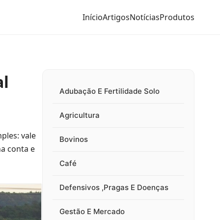
Início
Artigos
Notícias
Produtos
al
Adubação E Fertilidade Solo
Agricultura
ples: vale
Bovinos
na conta e
Café
Defensivos ,Pragas E Doenças
Gestão E Mercado