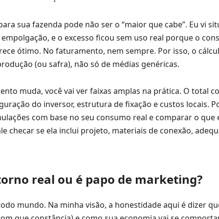
para sua fazenda pode não ser o “maior que cabe”. Eu vi si
r empolgação, e o excesso ficou sem uso real porque o co
ece ótimo. No faturamento, nem sempre. Por isso, o cálcu
 produção (ou safra), não só de médias genéricas.
o muda, você vai ver faixas amplas na prática. O total 
ração do inversor, estrutura de fixação e custos locais. Po
imulações com base no seu consumo real e comparar o que 
le checar se ela inclui projeto, materiais de conexão, adeq
torno real ou é papo de marketing?
todo mundo. Na minha visão, a honestidade aqui é dizer qu
 com que constância) e como sua economia vai se comport