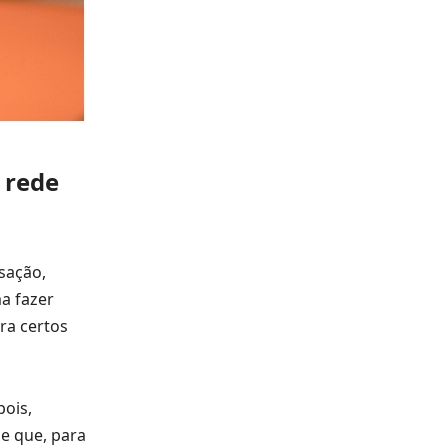
 rede
sação,
ma fazer
ra certos
pois,
e que, para