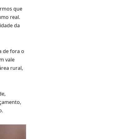
termos que
umo real.
lidade da
 de fora o
ém vale
rea rural,
de,
rçamento,
o.