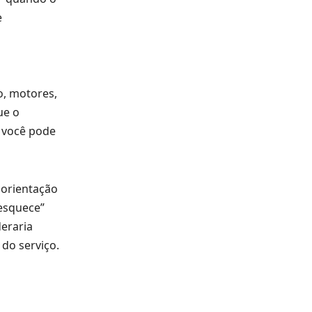
e
o, motores,
ue o
, você pode
 orientação
 esquece”
deraria
do serviço.