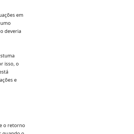
tuações em
nsumo
lo deveria
costuma
r isso, o
está
uações e
e o retorno
ar quando o