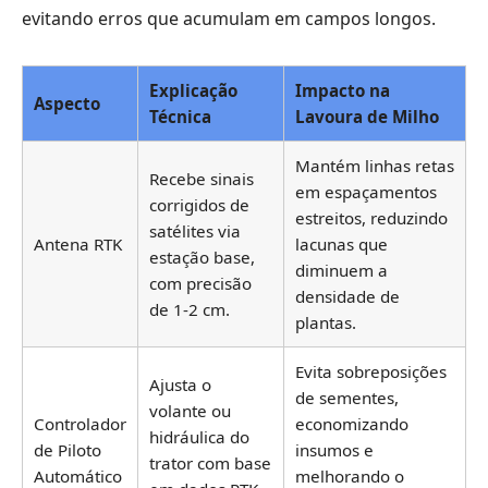
evitando erros que acumulam em campos longos.
Explicação
Impacto na
Aspecto
Técnica
Lavoura de Milho
Mantém linhas retas
Recebe sinais
em espaçamentos
corrigidos de
estreitos, reduzindo
satélites via
Antena RTK
lacunas que
estação base,
diminuem a
com precisão
densidade de
de 1-2 cm.
plantas.
Evita sobreposições
Ajusta o
de sementes,
volante ou
Controlador
economizando
hidráulica do
de Piloto
insumos e
trator com base
Automático
melhorando o