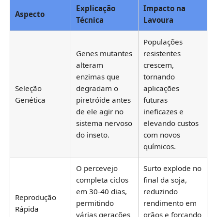
Explicação
Impacto na
Aspecto
Técnica
Lavoura
Populações
Genes mutantes
resistentes
alteram
crescem,
enzimas que
tornando
Seleção
degradam o
aplicações
Genética
piretróide antes
futuras
de ele agir no
ineficazes e
sistema nervoso
elevando custos
do inseto.
com novos
químicos.
O percevejo
Surto explode no
completa ciclos
final da soja,
em 30-40 dias,
reduzindo
Reprodução
permitindo
rendimento em
Rápida
várias gerações
grãos e forçando