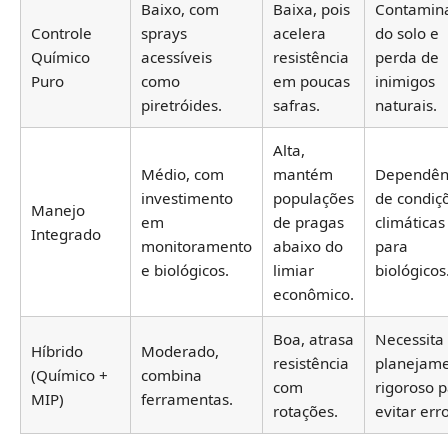
Baixo, com
Baixa, pois
Contamin
Controle
sprays
acelera
do solo e
Químico
acessíveis
resistência
perda de
Puro
como
em poucas
inimigos
piretróides.
safras.
naturais.
Alta,
Médio, com
mantém
Dependên
investimento
populações
de condiç
Manejo
em
de pragas
climáticas
Integrado
monitoramento
abaixo do
para
e biológicos.
limiar
biológicos
econômico.
Boa, atrasa
Necessita
Híbrido
Moderado,
resistência
planejam
(Químico +
combina
com
rigoroso 
MIP)
ferramentas.
rotações.
evitar erro