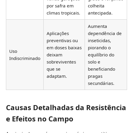
por safra em
colheita
climas tropicais.
antecipada.
Aumenta
Aplicações
dependência de
preventivas ou
inseticidas,
em doses baixas
piorando o
Uso
deixam
equilíbrio do
Indiscriminado
sobreviventes
solo e
que se
beneficiando
adaptam.
pragas
secundárias.
Causas Detalhadas da Resistência
e Efeitos no Campo