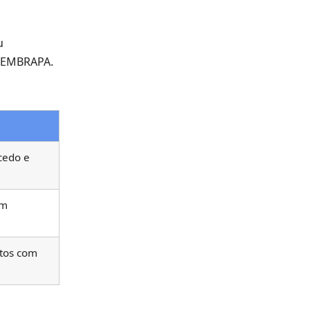
u
a EMBRAPA.
cedo e
am
stos com