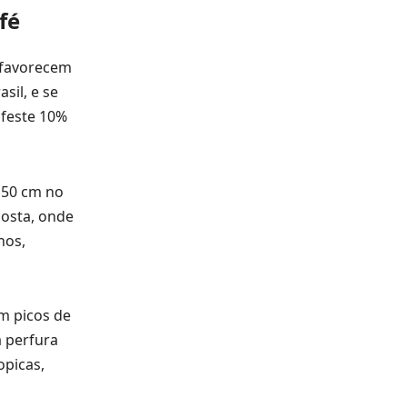
fé
 favorecem
sil, e se
nfeste 10%
s 50 cm no
costa, onde
hos,
m picos de
a perfura
opicas,