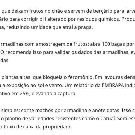
 que deixam frutos no chão e servem de berçário para larva
io para corrigir pH alterado por resíduos químicos. Prod
a, reduzindo umidade que atrai a praga.
armadilhas com amostragem de frutos: abra 100 bagas por
 recomenda isso para validar os dados das armadilhas, e
idas.
plantas altas, que bloqueia o feromônio. Em lavouras den
 a exposição ao sol e vento. Um relatório da EMBRAPA indi
rativo em 25%, elevando a captura.
s simples: conte machos por armadilha e anote datas. Isso c
o o plantio de variedades resistentes como o Catuaí. Sem es
 fluxo de caixa da propriedade.