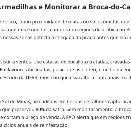
Armadilhas e Monitorar a Broca-do-Ca
 de risco, como proximidade de matas ou solos úmidos que
as quentes e úmidos, comuns em regiões de arábica no Bra
has nessas zonas detecta a chegada da praga antes que ela i
sistir a ventos. Use estacas de eucalipto tratadas, cravada
Em lavouras inclinadas, posicione-as no terço médio da en
Um estudo da UFRRJ mostrou que essa altura capta mais mac
ul de Minas, armadilhas em bordas de talhões capturara
iva que preservou 80% da safra. Sem monitoramento, a broc
e cortam o preço de venda. A FAO alerta que em regiões tr
 ciclos anuais de reinfestação.