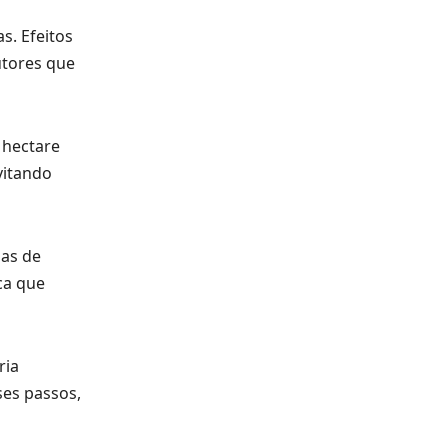
s. Efeitos
utores que
 hectare
vitando
sas de
ca que
ria
ses passos,