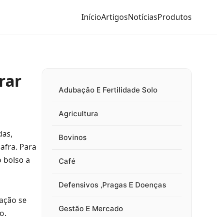
Início
Artigos
Notícias
Produtos
rar
Adubação E Fertilidade Solo
Agricultura
das,
Bovinos
afra. Para
 bolso a
Café
Defensivos ,Pragas E Doenças
tação se
Gestão E Mercado
o.