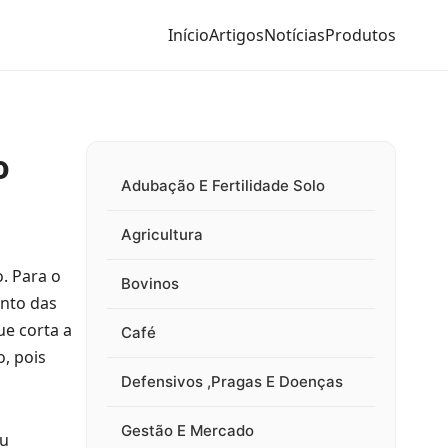
Início
Artigos
Notícias
Produtos
o
Adubação E Fertilidade Solo
Agricultura
o. Para o
Bovinos
ento das
ue corta a
Café
o, pois
Defensivos ,Pragas E Doenças
Gestão E Mercado
ou