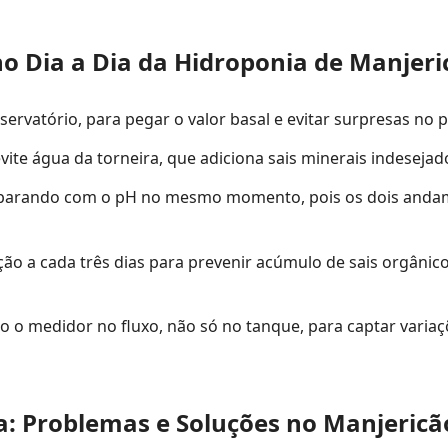
 no Dia a Dia da Hidroponia de Manjeri
ervatório, para pegar o valor basal e evitar surpresas no p
evite água da torneira, que adiciona sais minerais indesejad
omparando com o pH no mesmo momento, pois os dois anda
ão a cada três dias para prevenir acúmulo de sais orgânico
o o medidor no fluxo, não só no tanque, para captar variaç
a: Problemas e Soluções no Manjericã