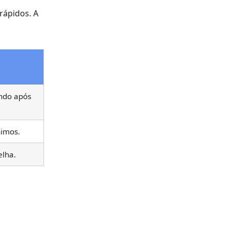
 rápidos. A
indo após
nimos.
elha.