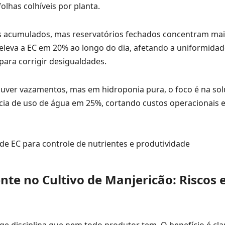
lhas colhíveis por planta.
ais acumulados, mas reservatórios fechados concentram mai
eleva a EC em 20% ao longo do dia, afetando a uniformidad
para corrigir desigualdades.
 houver vazamentos, mas em hidroponia pura, o foco é na sol
cia de uso de água em 25%, cortando custos operacionais e
te no Cultivo de Manjericão: Riscos 
ge disciplina que nem todo produtor tem. O benefício é cla