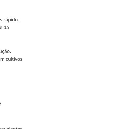
s rápido.
e da
ução.
m cultivos
e
ro: plantas