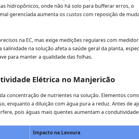
mas hidropônicos, onde não há solo para bufferar erros, o
C mal gerenciada aumenta os custos com reposição de muda
.
precisos na EC, mas exige medições regulares com medidor
 salinidade na solução afeta a saúde geral da planta, espe
ave para manter a qualidade das folhas.
ividade Elétrica no Manjericão
 da concentração de nutrientes na solução. Elementos com
o, enquanto a diluição com água pura a reduz. Antes de aju
rfere, pois águas mais quentes aumentam a condutividade
Impacto na Lavoura