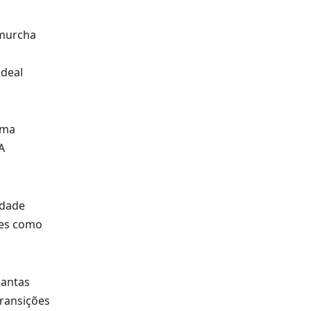
 murcha
ideal
uma
A
idade
ntes como
lantas
transições