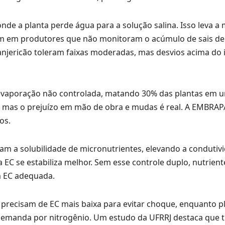
nde a planta perde água para a solução salina. Isso leva a
m em produtores que não monitoram o acúmulo de sais de
anjericão toleram faixas moderadas, mas desvios acima do 
r evaporação não controlada, matando 30% das plantas em 
o, mas o prejuízo em mão de obra e mudas é real. A EMBRAP
os.
am a solubilidade de micronutrientes, elevando a condutiv
 a EC se estabiliza melhor. Sem esse controle duplo, nutrie
 EC adequada.
recisam de EC mais baixa para evitar choque, enquanto p
 demanda por nitrogênio. Um estudo da UFRRJ destaca que 