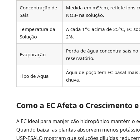
Concentração de
Medida em mS/cm, reflete íons 
Sais
NO3- na solução.
Temperatura da
A cada 1°C acima de 25°C, EC so
Solução
2%.
Perda de água concentra sais no
Evaporação
reservatório.
Água de poço tem EC basal mais 
Tipo de Água
chuva.
Como a EC Afeta o Crescimento e
A EC ideal para manjericão hidropônico mantém o eq
Quando baixa, as plantas absorvem menos potássio 
USP-ESALQ mostram que soluções diluídas reduzem o