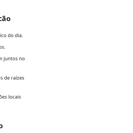
cão
ico do dia.
os.
m juntos no
s de raízes
ões locais
o