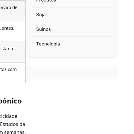
orção de
Soja
uentes,
Suinos
Tecnologia
nstante
stos com
pônico
icidade.
 Estudos da
em semanas.