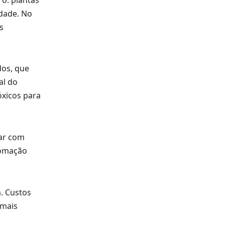
idade. No
s
dos, que
al do
óxicos para
tar com
tomação
. Custos
 mais