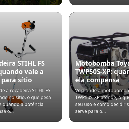
deira STIHL FS
Motobomba To
 quando vale a
TWP50S-XP: qua
para sítio
ela compensa
de a roçadeira STIHL FS
Veja onde a motobomb
nde no sítio, o que pesa
TWP50S-XP atende, o que
e quando a potência
seu uso e como decidir s
nsa o…
serve para o…