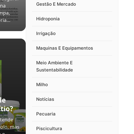
Gestão E Mercado
 na
impa,
Hidroponia
oria…
Irrigação
Maquinas E Equipamentos
Meio Ambiente E
Sustentabilidade
Milho
le
Notícias
tio?
Pecuaria
atende
solo, mas
Piscicultura