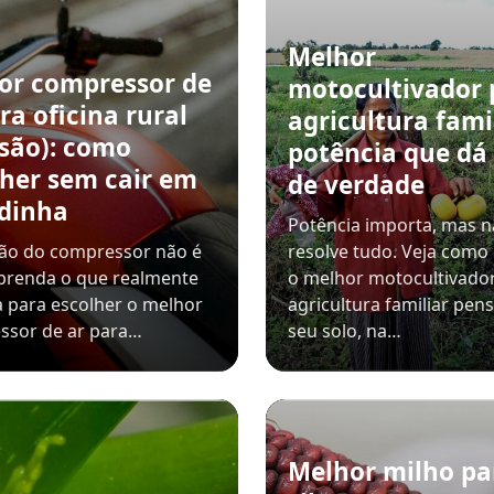
Melhor
or compressor de
motocultivador 
ra oficina rural
agricultura famil
ssão): como
potência que dá
lher sem cair em
de verdade
dinha
Potência importa, mas 
são do compressor não é
resolve tudo. Veja como
prenda o que realmente
o melhor motocultivado
 para escolher o melhor
agricultura familiar pe
ssor de ar para…
seu solo, na…
Melhor milho pa