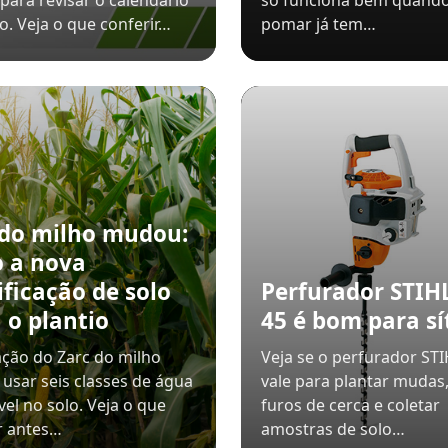
para revisar o calendário
só funciona bem quando
io. Veja o que conferir…
pomar já tem…
 do milho mudou:
 a nova
ificação de solo
Perfurador STIH
 o plantio
45 é bom para sí
ação do Zarc do milho
Veja se o perfurador STI
 usar seis classes de água
vale para plantar mudas,
vel no solo. Veja o que
furos de cerca e coletar
r antes…
amostras de solo…