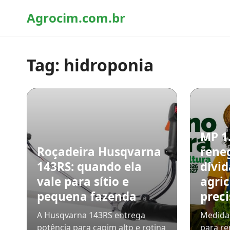
Agrocim.com.br
Tag:
hidroponia
MP 1
Roçadeira Husqvarna
rene
143RS: quando ela
dívid
vale para sítio e
agric
pequena fazenda
preci
A Husqvarna 143RS entrega
Medida 
potência para capim alto e rotina
para re