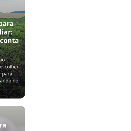
para
iar:
 conta
não
 escolher
r para
nsando no
ra