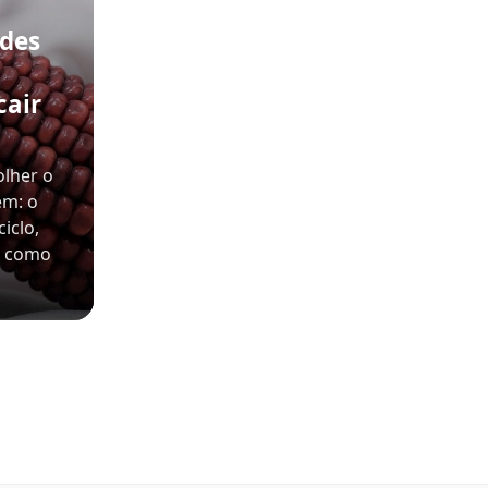
ades
cair
olher o
em: o
iclo,
e como