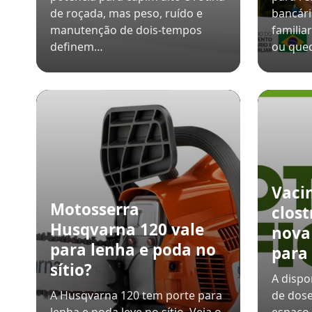
de roçada, mas peso, ruído e
bancári
manutenção de dois-tempos
familia
definem…
ou qued
Vaci
Motosserra
clost
Husqvarna 120 vale
nova
para lenha e poda no
para
sítio?
A dispo
A Husqvarna 120 tem porte para
de dos