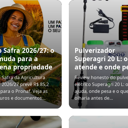
 Safra 2026/27: o
Pulverizador
muda para a
Superagri 20 L: 
ena propriedade
atende e onde p
 Safra da Agricultura
Review honesto do pulve
r 2026/27 prevê R$ 85,2
elétrico Superagri 20 L: 
 para o Pronaf. Veja as
ajuda, onde pesa e o qu
 juros e documentos…
olharia antes de…