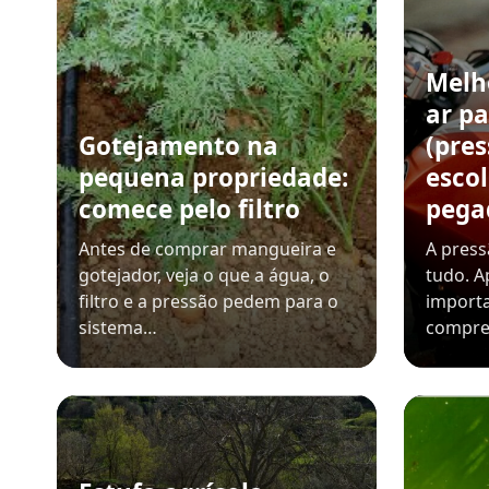
Melh
ar pa
Gotejamento na
(pre
pequena propriedade:
esco
comece pelo filtro
pega
Antes de comprar mangueira e
A pres
gotejador, veja o que a água, o
tudo. A
filtro e a pressão pedem para o
importa
sistema…
compre