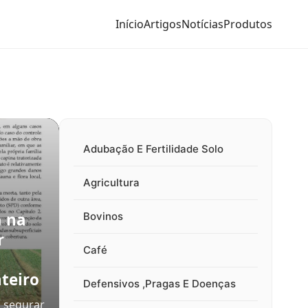
Início
Artigos
Notícias
Produtos
Adubação E Fertilidade Solo
Agricultura
a na
Bovinos
r
Café
teiro
Defensivos ,Pragas E Doenças
 segurar