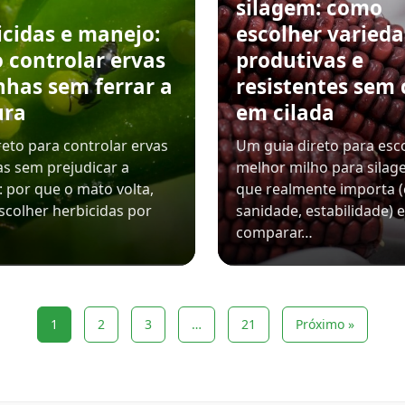
silagem: como
icidas e manejo:
escolher varied
 controlar ervas
produtivas e
nhas sem ferrar a
resistentes sem 
ura
em cilada
reto para controlar ervas
Um guia direto para esc
s sem prejudicar a
melhor milho para silag
: por que o mato volta,
que realmente importa (c
colher herbicidas por
sanidade, estabilidade) 
comparar…
1
2
3
…
21
Próximo »