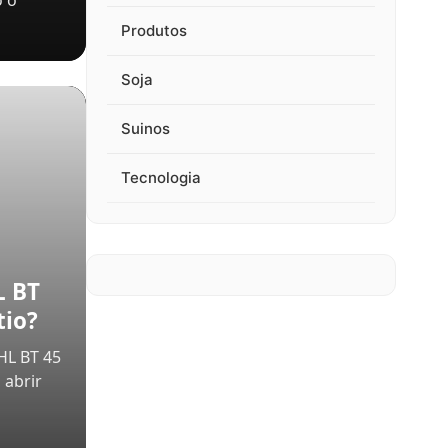
 o
Produtos
Soja
Suinos
Tecnologia
L BT
tio?
HL BT 45
 abrir