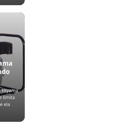
yama
ndo
a Toyama
 limita
e ela