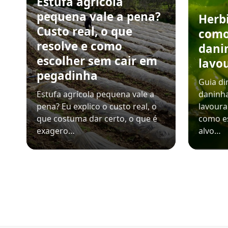
Estufa agrícola
pequena vale a pena?
Herb
Custo real, o que
como
resolve e como
dani
escolher sem cair em
lavo
pegadinha
Guia di
Estufa agrícola pequena vale a
daninha
pena? Eu explico o custo real, o
lavoura
que costuma dar certo, o que é
como es
exagero…
alvo…