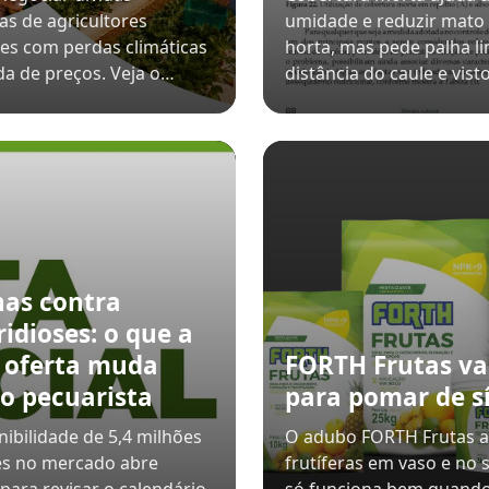
as de agricultores
umidade e reduzir mato
res com perdas climáticas
horta, mas pede palha l
a de preços. Veja o…
distância do caule e vist
nas contra
ridioses: o que a
 oferta muda
FORTH Frutas va
 o pecuarista
para pomar de sí
nibilidade de 5,4 milhões
O adubo FORTH Frutas 
es no mercado abre
frutíferas em vaso e no 