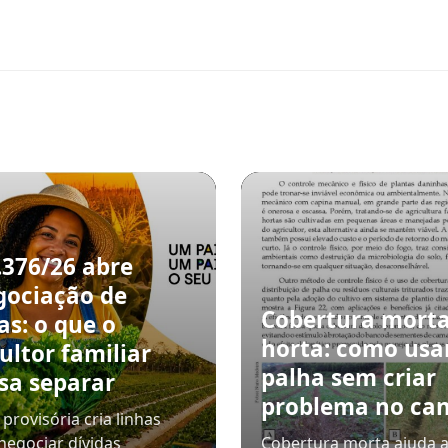
.376/26 abre
gociação de
Cobertura mort
as: o que o
horta: como usa
ultor familiar
palha sem criar
sa separar
problema no can
provisória cria linhas
negociar dívidas
Cobertura morta ajuda a