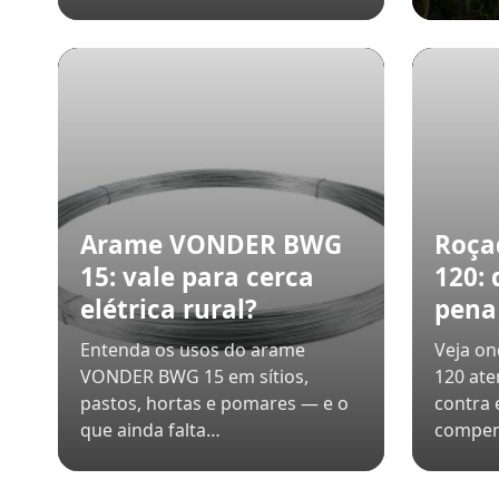
Arame VONDER BWG
Roça
15: vale para cerca
120:
elétrica rural?
pena 
Entenda os usos do arame
Veja on
VONDER BWG 15 em sítios,
120 ate
pastos, hortas e pomares — e o
contra 
que ainda falta…
compe