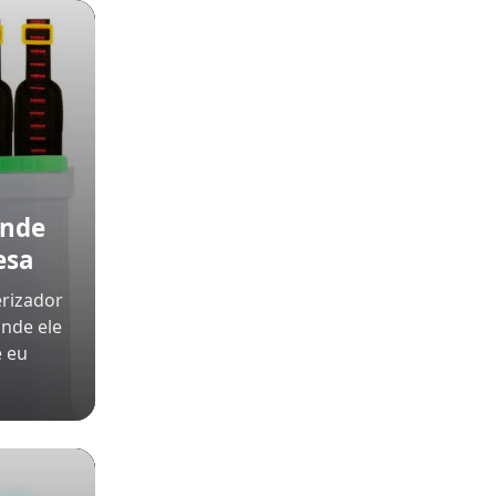
onde
esa
rizador
onde ele
e eu