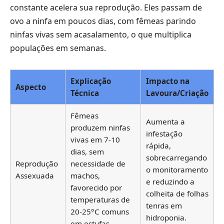
constante acelera sua reprodução. Eles passam de
ovo a ninfa em poucos dias, com fêmeas parindo
ninfas vivas sem acasalamento, o que multiplica
populações em semanas.
Explicação
Impacto na
Aspecto
Técnica
Lavoura/Criação
Fêmeas
Aumenta a
produzem ninfas
infestação
vivas em 7-10
rápida,
dias, sem
sobrecarregando
Reprodução
necessidade de
o monitoramento
Assexuada
machos,
e reduzindo a
favorecido por
colheita de folhas
temperaturas de
tenras em
20-25°C comuns
hidroponia.
em estufas.