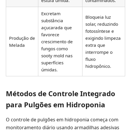
estufa úmida.
contaminados.
Excretam
Bloqueia luz
substância
solar, reduzindo
açucarada que
fotossíntese e
favorece
Produção de
exigindo limpeza
crescimento de
Melada
extra que
fungos como
interrompe o
sooty mold nas
fluxo
superfícies
hidropônico.
úmidas.
Métodos de Controle Integrado
para Pulgões em Hidroponia
O controle de pulgões em hidroponia começa com
monitoramento diário usando armadilhas adesivas