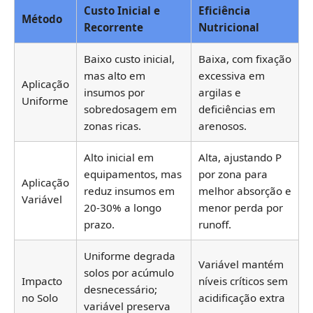
Custo Inicial e
Eficiência
Método
Recorrente
Nutricional
Baixo custo inicial,
Baixa, com fixação
mas alto em
excessiva em
Aplicação
insumos por
argilas e
Uniforme
sobredosagem em
deficiências em
zonas ricas.
arenosos.
Alto inicial em
Alta, ajustando P
equipamentos, mas
por zona para
Aplicação
reduz insumos em
melhor absorção e
Variável
20-30% a longo
menor perda por
prazo.
runoff.
Uniforme degrada
Variável mantém
solos por acúmulo
Impacto
níveis críticos sem
desnecessário;
no Solo
acidificação extra
variável preserva