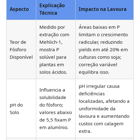
Explicação
Aspecto
Impacto na Lavoura
Técnica
Medido por
Áreas baixas em P
extração com
limitam o crescimento
Teor de
Mehlich-1,
radicular, reduzindo
Fósforo
mostra P
yields em até 20% em
Disponível
solúvel para
culturas como soja;
plantas em
correção variável
solos ácidos.
equilibra isso.
pH irregular causa
Influencia a
deficiências
solubilidade
localizadas, afetando a
pH do
do fósforo;
uniformidade da
Solo
valores abaixo
lavoura e aumentando
de 5,5 fixam P
custos com calagem
em alumínio.
extra.