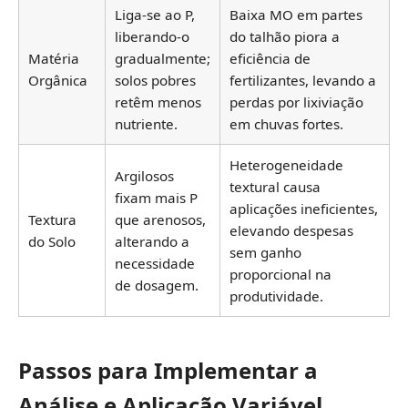
Liga-se ao P,
Baixa MO em partes
liberando-o
do talhão piora a
Matéria
gradualmente;
eficiência de
Orgânica
solos pobres
fertilizantes, levando a
retêm menos
perdas por lixiviação
nutriente.
em chuvas fortes.
Heterogeneidade
Argilosos
textural causa
fixam mais P
aplicações ineficientes,
Textura
que arenosos,
elevando despesas
do Solo
alterando a
sem ganho
necessidade
proporcional na
de dosagem.
produtividade.
Passos para Implementar a
Análise e Aplicação Variável