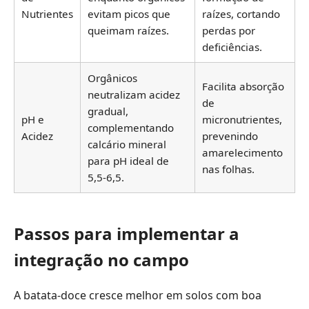
Nutrientes
evitam picos que
raízes, cortando
queimam raízes.
perdas por
deficiências.
Orgânicos
Facilita absorção
neutralizam acidez
de
gradual,
pH e
micronutrientes,
complementando
Acidez
prevenindo
calcário mineral
amarelecimento
para pH ideal de
nas folhas.
5,5-6,5.
Passos para implementar a
integração no campo
A batata-doce cresce melhor em solos com boa