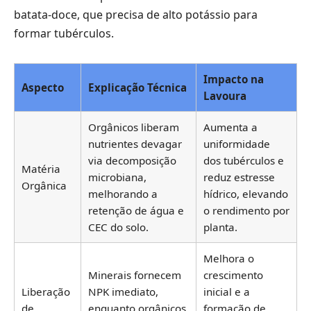
batata-doce, que precisa de alto potássio para
formar tubérculos.
Impacto na
Aspecto
Explicação Técnica
Lavoura
Orgânicos liberam
Aumenta a
nutrientes devagar
uniformidade
via decomposição
dos tubérculos e
Matéria
microbiana,
reduz estresse
Orgânica
melhorando a
hídrico, elevando
retenção de água e
o rendimento por
CEC do solo.
planta.
Melhora o
Minerais fornecem
crescimento
Liberação
NPK imediato,
inicial e a
de
enquanto orgânicos
formação de