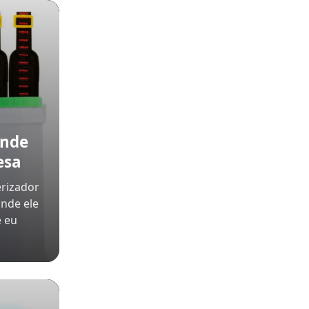
onde
esa
rizador
onde ele
e eu