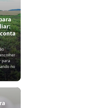
para
iar:
 conta
não
 escolher
r para
nsando no
ra