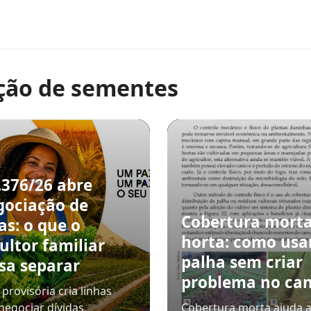
ição de sementes
.376/26 abre
gociação de
Cobertura mort
as: o que o
horta: como usa
ultor familiar
palha sem criar
sa separar
problema no can
provisória cria linhas
negociar dívidas
Cobertura morta ajuda a