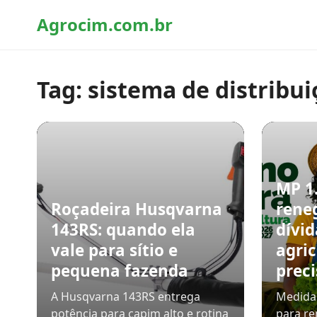
Agrocim.com.br
Tag:
sistema de distribu
MP 1
Roçadeira Husqvarna
rene
143RS: quando ela
dívid
vale para sítio e
agric
pequena fazenda
preci
A Husqvarna 143RS entrega
Medida 
potência para capim alto e rotina
para re