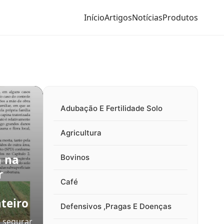
Início
Artigos
Notícias
Produtos
Adubação E Fertilidade Solo
Agricultura
a na
Bovinos
r
Café
teiro
Defensivos ,Pragas E Doenças
 segurar