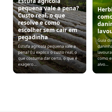
Estufa agrícola
pequena vale a pena?
Herb
Custo real, o que
como
resolve e como
dani
escolher sem cair em
lavo
pegadinha
Guia di
Estufa agrícola pequena vale a
daninha
pena? Eu explico o custo real, o
lavoura
que costuma dar certo, o que é
como es
exagero…
alvo…