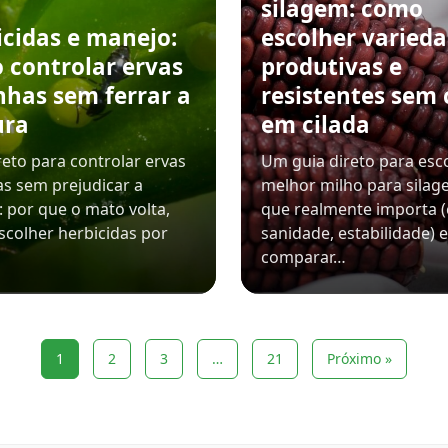
silagem: como
icidas e manejo:
escolher varied
 controlar ervas
produtivas e
nhas sem ferrar a
resistentes sem 
ura
em cilada
reto para controlar ervas
Um guia direto para esc
s sem prejudicar a
melhor milho para silag
: por que o mato volta,
que realmente importa (c
colher herbicidas por
sanidade, estabilidade) 
comparar…
1
2
3
…
21
Próximo »