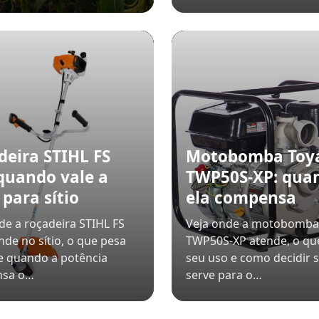
deira STIHL FS
Motobomba To
 quando vale a
TWP50S-XP: qua
para sítio
ela compensa
de a roçadeira STIHL FS
Veja onde a motobomb
nde no sítio, o que pesa
TWP50S-XP atende, o que
e quando a potência
seu uso e como decidir s
nsa o…
serve para o…