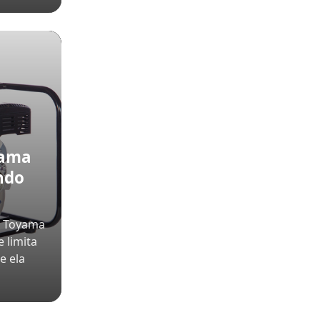
yama
ndo
a Toyama
 limita
e ela