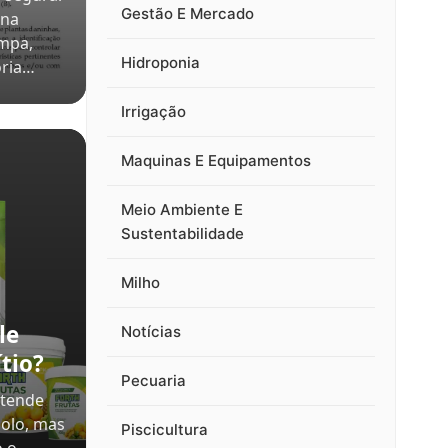
Gestão E Mercado
 na
impa,
Hidroponia
oria…
Irrigação
Maquinas E Equipamentos
Meio Ambiente E
Sustentabilidade
Milho
le
Notícias
tio?
Pecuaria
atende
solo, mas
Piscicultura