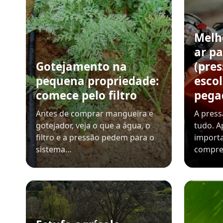
Melh
ar pa
Gotejamento na
(pre
pequena propriedade:
esco
comece pelo filtro
pega
Antes de comprar mangueira e
A pres
gotejador, veja o que a água, o
tudo. A
filtro e a pressão pedem para o
importa
sistema…
compre