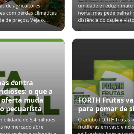
as de agricultores
umidade e reduzir mato
res com perdas climáticas
horta, mas pede palha l
a de preços. Veja o…
distância do caule e vist
nas contra
ridioses: o que a
 oferta muda
FORTH Frutas va
 o pecuarista
para pomar de sí
nibilidade de 5,4 milhões
O adubo FORTH Frutas 
es no mercado abre
frutíferas em vaso e no 