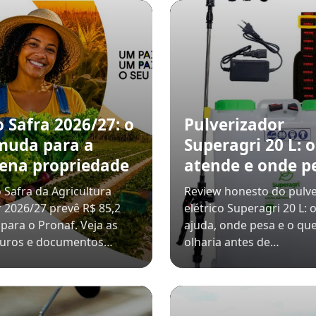
 Safra 2026/27: o
Pulverizador
muda para a
Superagri 20 L: 
ena propriedade
atende e onde p
 Safra da Agricultura
Review honesto do pulve
r 2026/27 prevê R$ 85,2
elétrico Superagri 20 L: 
 para o Pronaf. Veja as
ajuda, onde pesa e o qu
 juros e documentos…
olharia antes de…