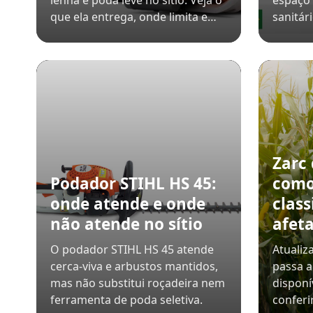
lenha e poda leve no sítio. Veja o
espaço 
que ela entrega, onde limita e…
sanitár
Zarc
Podador STIHL HS 45:
como
onde atende e onde
class
não atende no sítio
afeta
O podador STIHL HS 45 atende
Atualiz
cerca-viva e arbustos mantidos,
passa a
mas não substitui roçadeira nem
disponí
ferramenta de poda seletiva.
conferi