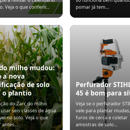
para revisar o calendário
só funciona bem quando
io. Veja o que conferir…
pomar já tem…
 do milho mudou:
 a nova
ificação de solo
Perfurador STIH
 o plantio
45 é bom para sí
ação do Zarc do milho
Veja se o perfurador STI
 usar seis classes de água
vale para plantar mudas,
vel no solo. Veja o que
furos de cerca e coletar
r antes…
amostras de solo…