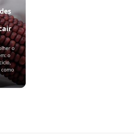
ades
cair
olher o
em: o
iclo,
e como