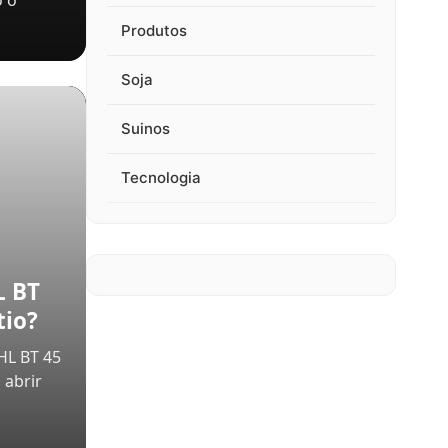
 o
Produtos
Soja
Suinos
Tecnologia
L BT
tio?
HL BT 45
 abrir