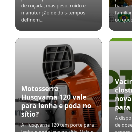
de roçada, mas peso, ruído e
bancári
manutenção de dois-tempos
familia
definem…
ou qued
Vaci
Motosserra
clost
Husqvarna 120 vale
nova
para lenha e poda no
para
sítio?
A dispo
A Husqvarna 120 tem porte para
de dos