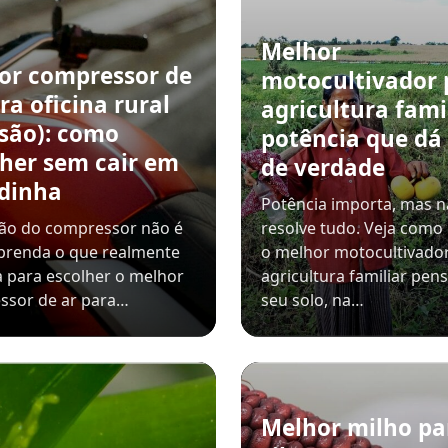
Melhor
or compressor de
motocultivador 
ra oficina rural
agricultura famil
ssão): como
potência que dá
lher sem cair em
de verdade
dinha
Potência importa, mas 
são do compressor não é
resolve tudo. Veja como
prenda o que realmente
o melhor motocultivado
 para escolher o melhor
agricultura familiar pe
ssor de ar para…
seu solo, na…
Melhor milho pa