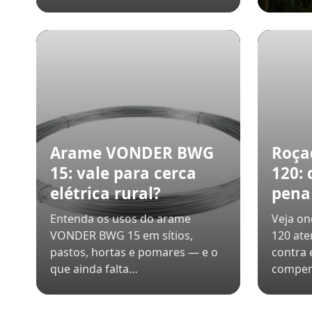
Arame VONDER BWG
Roça
15: vale para cerca
120:
elétrica rural?
pena 
Entenda os usos do arame
Veja on
VONDER BWG 15 em sítios,
120 ate
pastos, hortas e pomares — e o
contra 
que ainda falta…
compe