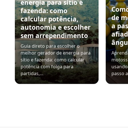
energia para sítio e
Como
fazenda: como
de m
calcular potência,
a pa
autonomia e escolher
afiad
sem arrependimento
ângu
Guia direto para escolher o
melhor gerador de energia para
Aprenda
sítio e fazenda: como calcular
motosse
potência com folga para
usando 
partidas,…
passo a