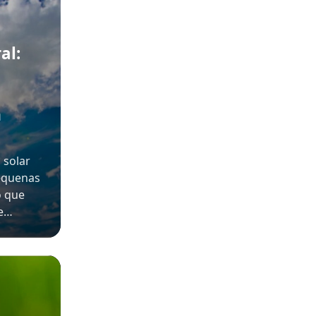
al:
m
 solar
pequenas
o que
 e…