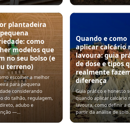
or plantadeira
 pequena
Quando e como
riedade: como
aplicar calcário 
lher modelos que
lavoura: guia pr
m no seu bolso (e
de dose e tipos 
u terreno)
realmente faze
omo escolher a melhor
diferença
eira para pequena
edade considerando
Guia prático e honesto 
o do talhão, regulagem,
quando aplicar calcário 
 direto, adubo e
lavoura, como definir a 
enção —…
partir da análise de sol