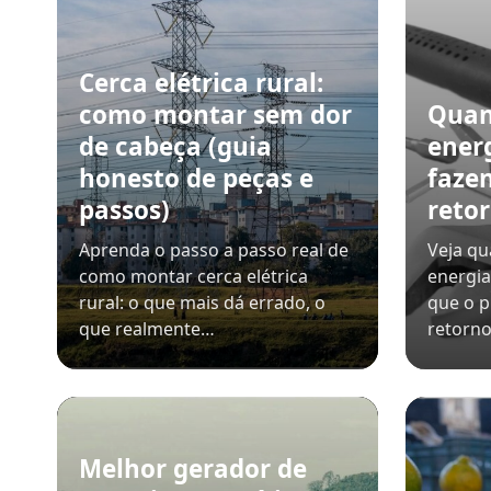
Cerca elétrica rural:
como montar sem dor
Quan
de cabeça (guia
ener
honesto de peças e
faze
passos)
retor
Aprenda o passo a passo real de
Veja qu
como montar cerca elétrica
energia
rural: o que mais dá errado, o
que o p
que realmente…
retorno
Melhor gerador de