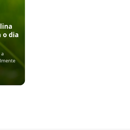
lina
 o dia
 a
almente