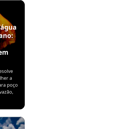
’água
ano:
sem
esolve
lher a
ara poço
vazão,