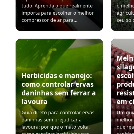
tudo. Aprenda o que realmente
o melho
importa para escolher o melhor
agricul
compressor de ar para…
seu sol
Melh
sila
Herbicidas e manejo:
esco
como controlar ervas
prod
daninhas sem ferrar a
resis
lavoura
em c
Guia direto para controlar ervas
Um guia
daninhas sem prejudicar a
melhor 
lavoura: por que o mato volta,
que rea