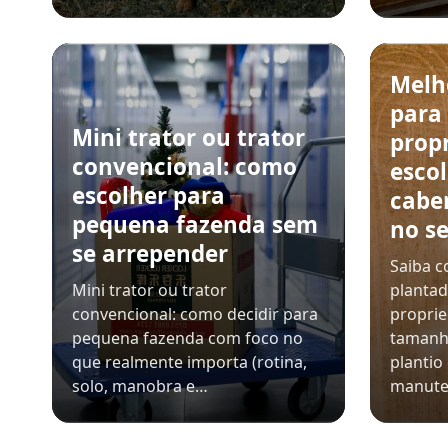
Melh
para
Mini trator ou trator
prop
convencional: como
esco
escolher para
cabe
pequena fazenda sem
no se
se arrepender
Saiba c
Mini trator ou trator
plantad
convencional: como decidir para
propri
pequena fazenda com foco no
tamanh
que realmente importa (rotina,
plantio
solo, manobra e…
manut