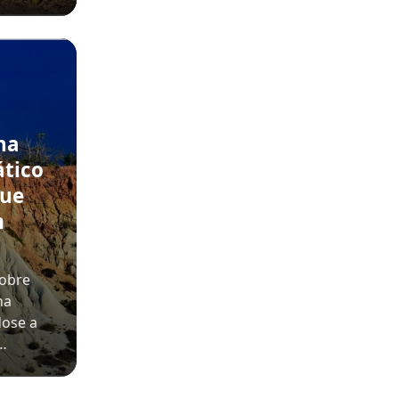
na
ático
que
m
sobre
na
dose a
o…