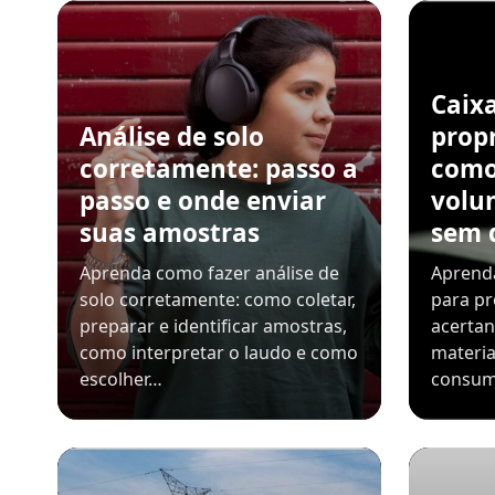
Caix
Análise de solo
propr
corretamente: passo a
como
passo e onde enviar
volu
suas amostras
sem 
Aprenda como fazer análise de
Aprenda
solo corretamente: como coletar,
para pr
preparar e identificar amostras,
acerta
como interpretar o laudo e como
materia
escolher…
consum