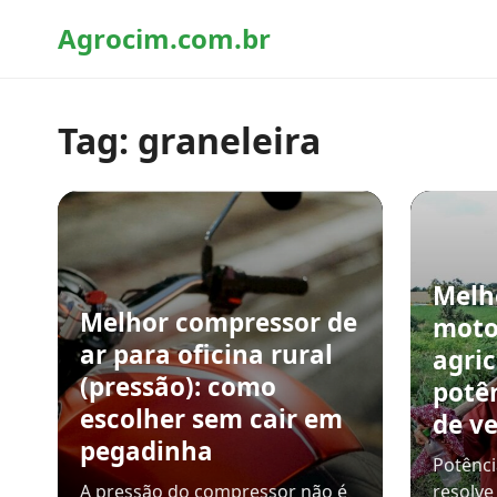
Agrocim.com.br
Tag:
graneleira
Melh
Melhor compressor de
moto
ar para oficina rural
agric
(pressão): como
potê
escolher sem cair em
de v
pegadinha
Potênci
A pressão do compressor não é
resolve