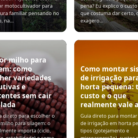
r motocultivador para
pena? Eu explico o custo 
tura familiar pensando no
que costuma dar certo, 
o, na…
exagero…
or milho para
gem: como
Como montar si
lher variedades
de irrigação par
utivas e
horta pequena: t
tentes sem cair
custo e o que
ilada
realmente vale 
 direto para escolher o
Guia direto para montar
milho para silagem: o
de irrigação em horta p
lmente importa (ciclo,
tipos (gotejamento e