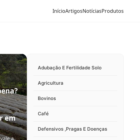
Início
Artigos
Notícias
Produtos
Adubação E Fertilidade Solo
Agricultura
pena?
e
Bovinos
Café
ir em
Defensivos ,Pragas E Doenças
vale a