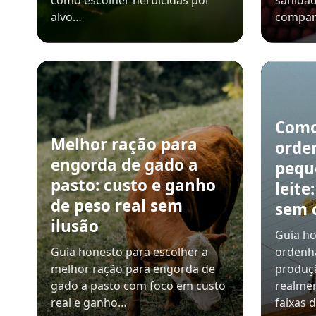
como escolher herbicidas por
sanidad
alvo…
compar
Como
Melhor ração para
orde
engorda de gado a
pequ
pasto: custo e ganho
leite
de peso real sem
sem 
ilusão
Guia ho
Guia honesto para escolher a
ordenh
melhor ração para engorda de
produçã
gado a pasto com foco em custo
realmen
real e ganho…
faixas 