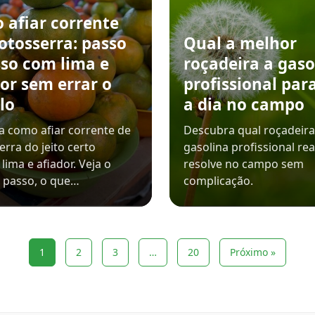
 afiar corrente
otosserra: passo
Qual a melhor
sso com lima e
roçadeira a gaso
or sem errar o
profissional para
lo
a dia no campo
 como afiar corrente de
Descubra qual roçadeira
rra do jeito certo
gasolina profissional re
lima e afiador. Veja o
resolve no campo sem
 passo, o que…
complicação.
1
2
3
…
20
Próximo »