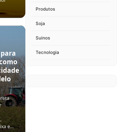
por
Produtos
Soja
Suinos
 para
Tecnologia
 como
cidade
delo
rreta
r
,
ixa e…