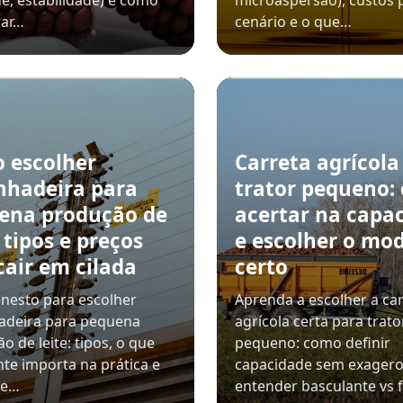
e, estabilidade) e como
microaspersão), custos 
ar…
cenário e o que…
 escolher
Carreta agrícola
nhadeira para
trator pequeno:
ena produção de
acertar na capa
: tipos e preços
e escolher o mo
cair em cilada
certo
nesto para escolher
Aprenda a escolher a ca
adeira para pequena
agrícola certa para trato
o de leite: tipos, o que
pequeno: como definir
te importa na prática e
capacidade sem exagero
de…
entender basculante vs f