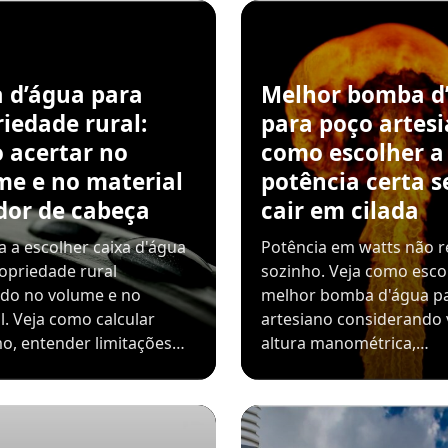
a d’água para
Melhor bomba d
iedade rural:
para poço artesi
 acertar no
como escolher a
me e no material
potência certa 
dor de cabeça
cair em cilada
 a escolher caixa d'água
Potência em watts não r
opriedade rural
sozinho. Veja como esco
ndo no volume e no
melhor bomba d'água p
l. Veja como calcular
artesiano considerando 
o, entender limitações…
altura manométrica,…