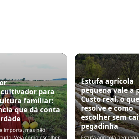
Estufa agrícola
or
pequena vale a 
cultivador para
Custo real, o qu
ultura familiar:
resolve e como
ncia que dá conta
escolher sem ca
erdade
pegadinha
a importa, mas não
 tudo. Veja como escolher
Estufa agrícola pequena 