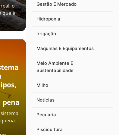
Gestão E Mercado
real, o
o que é
Hidroponia
Irrigação
Maquinas E Equipamentos
Meio Ambiente E
stema
Sustentabilidade
a
ipos,
Milho
Notícias
a pena
 sistema
Pecuaria
equena:
Piscicultura