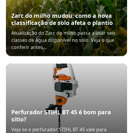
Zarc do milho mudou: como a nova
classificação de solo afeta o plantio
Atualização do Zarc do milho passa a usar seis
classes de água disponível no solo. Veja o que
conferir antes…
Perfurador STIHL BT 45 é bom para
sítio?
Veja se o perfurador STIHL BT 45 vale para