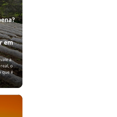
pena?
e
ir em
vale a
real, o
o que é