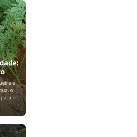
dade:
ro
eira e
gua, o
 para o