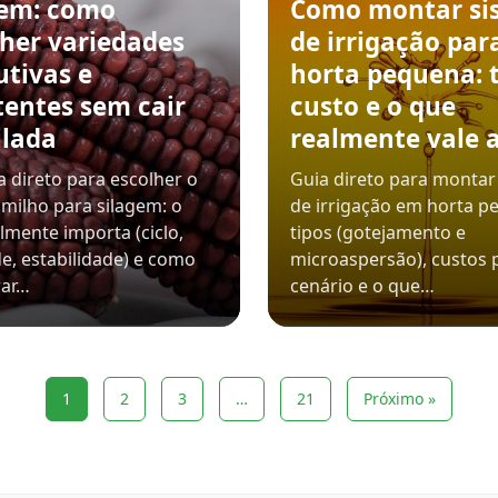
gem: como
Como montar si
lher variedades
de irrigação par
utivas e
horta pequena: t
tentes sem cair
custo e o que
ilada
realmente vale 
 direto para escolher o
Guia direto para montar
milho para silagem: o
de irrigação em horta p
lmente importa (ciclo,
tipos (gotejamento e
e, estabilidade) e como
microaspersão), custos 
ar…
cenário e o que…
1
2
3
…
21
Próximo »