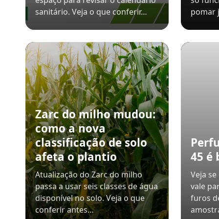
espaço para revisar o calendário
só fun
sanitário. Veja o que conferir…
pomar 
Zarc do milho mudou:
como a nova
classificação de solo
Perf
afeta o plantio
45 é 
Atualização do Zarc do milho
Veja se
passa a usar seis classes de água
vale pa
disponível no solo. Veja o que
furos d
conferir antes…
amostr