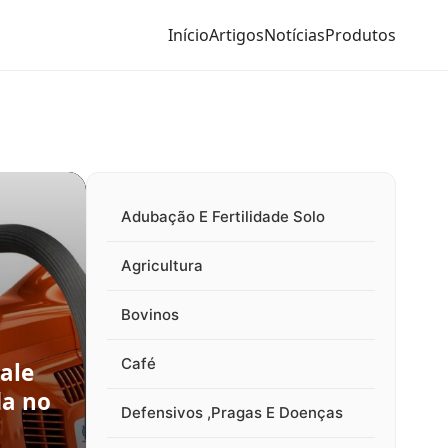
Início
Artigos
Notícias
Produtos
Adubação E Fertilidade Solo
Agricultura
Bovinos
Café
ale
da no
Defensivos ,Pragas E Doenças