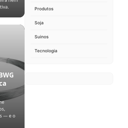
eira nem
iva.
Produtos
Soja
Suinos
Tecnologia
 BWG
rca
me
os,
s — e o