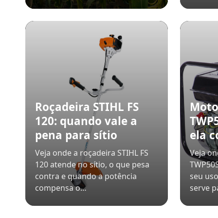
Roçadeira STIHL FS
Mot
120: quando vale a
TWP5
pena para sítio
ela 
Veja onde a roçadeira STIHL FS
Veja o
120 atende no sítio, o que pesa
TWP50S-
contra e quando a potência
seu uso
compensa o…
serve p