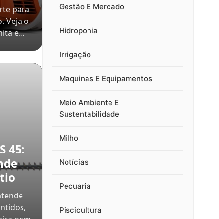
Gestão E Mercado
rte para
o. Veja o
Hidroponia
mita e…
Irrigação
Maquinas E Equipamentos
Meio Ambiente E
Sustentabilidade
Milho
S 45:
nde
Notícias
tio
Pecuaria
atende
ntidos,
Piscicultura