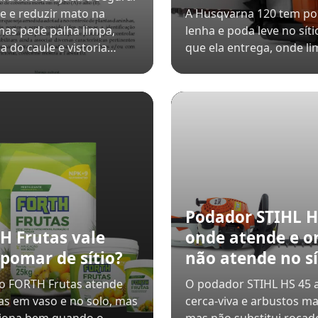
e e reduzir mato na
A Husqvarna 120 tem po
mas pede palha limpa,
lenha e poda leve no síti
ia do caule e vistoria…
que ela entrega, onde li
Podador STIHL H
H Frutas vale
onde atende e o
 pomar de sítio?
não atende no sí
o FORTH Frutas atende
O podador STIHL HS 45 
ras em vaso e no solo, mas
cerca-viva e arbustos ma