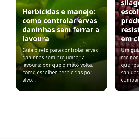
sila
Herbicidas e manejo:
esco
como controlar ervas
prod
daninhas sem ferrar a
resis
lavoura
em c
Guia direto para controlar ervas
Um guia
daninhas sem prejudicar a
melhor 
lavoura: por que o mato volta,
que rea
como escolher herbicidas por
sanidad
alvo…
compar