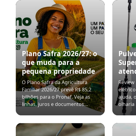
Plano Safra 2026/27: o
Pulv
que muda para a
Super
pequena propriedade
aten
O Plano Safra da Agricultura
Review 
Familiar 2026/27 prevê R$ 85,2
elétric
bilhões para o Pronaf. Veja as
ajuda, 
linhas, juros e documentos…
olharia