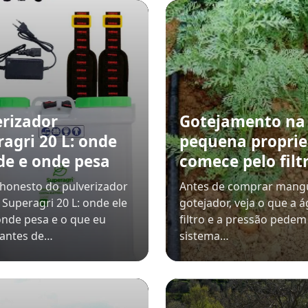
erizador
Gotejamento na
agri 20 L: onde
pequena proprie
de e onde pesa
comece pelo filt
honesto do pulverizador
Antes de comprar mangu
o Superagri 20 L: onde ele
gotejador, veja o que a á
onde pesa e o que eu
filtro e a pressão pedem
 antes de…
sistema…