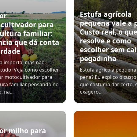
Estufa agrícola
or
pequena vale a 
cultivador para
Custo real, o qu
ultura familiar:
resolve e como
ncia que dá conta
escolher sem ca
erdade
pegadinha
a importa, mas não
 tudo. Veja como escolher
Estufa agrícola pequena 
r motocultivador para
pena? Eu explico o custo 
tura familiar pensando no
que costuma dar certo, 
o, na…
exagero…
or milho para