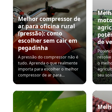
Melh
Melhor compressor de
moto
ar para oficina rural
agric
(pressão): como
potê
escolher sem cair em
de v
pegadinha
Potênci
A pressão do compressor não é
resolve
tudo. Aprenda o que realmente
o melho
importa para escolher o melhor
agricul
compressor de ar para…
seu sol
Melh