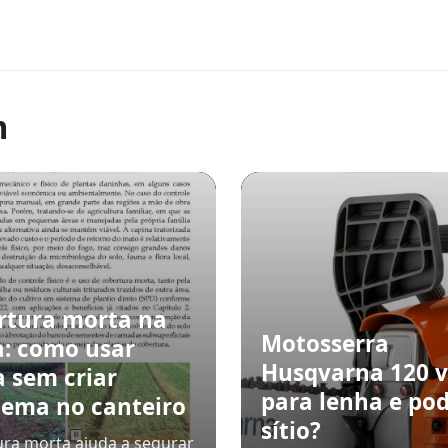
m
rtura morta na
Motosserra
a: como usar
Husqvarna 120 v
a sem criar
para lenha e po
lema no canteiro
sítio?
ra morta ajuda a segurar