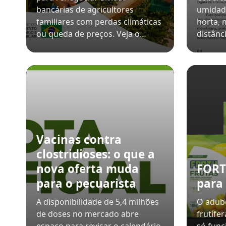
bancárias de agricultores
umidad
familiares com perdas climáticas
horta, 
ou queda de preços. Veja o…
distânc
Vacinas contra
clostridioses: o que a
nova oferta muda
FORT
para o pecuarista
para
A disponibilidade de 5,4 milhões
O adub
de doses no mercado abre
frutífe