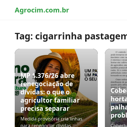
Agrocim.com.br
Tag:
cigarrinha pastage
MP 1.376/26 abre
renegociação de
Cobe
dívidas: o que o
hort
agricultor familiar
palh
precisa separar
prob
Medida provisória cria linhas
para renegociar dívidas
Cobertu