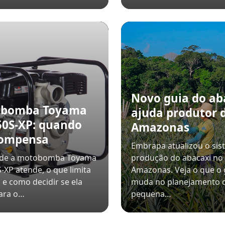
Novo guia do ab
obomba Toyama
ajuda produtor 
0S-XP: quando
Amazonas
compensa
Embrapa atualizou o sis
nde a motobomba Toyama
produção do abacaxi no
XP atende, o que limita
Amazonas. Veja o que o 
 e como decidir se ela
muda no planejamento 
ara o…
pequena…