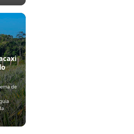
acaxi
do
tema de
guia
da