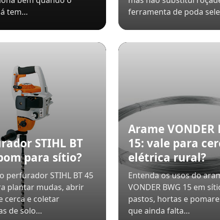
ciona bem quando o
mas não substitui roçad
já tem…
ferramenta de poda selet
Arame VONDER
urador STIHL BT
15: vale para ce
bom para sítio?
elétrica rural?
 o perfurador STIHL BT 45
Entenda os usos do ara
ra plantar mudas, abrir
VONDER BWG 15 em síti
e cerca e coletar
pastos, hortas e pomare
as de solo…
que ainda falta…