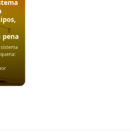
stema
a
ipos,
a pena
 sistema
equena:
por