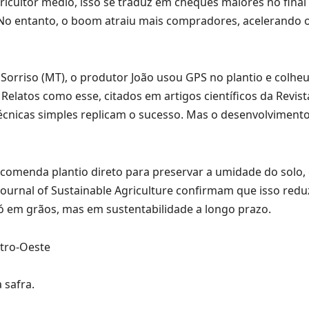
ricultor médio, isso se traduz em cheques maiores no final 
No entanto, o boom atraiu mais compradores, acelerando 
riso (MT), o produtor João usou GPS no plantio e colheu
elatos como esse, citados em artigos científicos da Revista
técnicas simples replicam o sucesso. Mas o desenvolvimen
comenda plantio direto para preservar a umidade do solo,
Journal of Sustainable Agriculture confirmam que isso red
 em grãos, mas em sustentabilidade a longo prazo.
 safra.