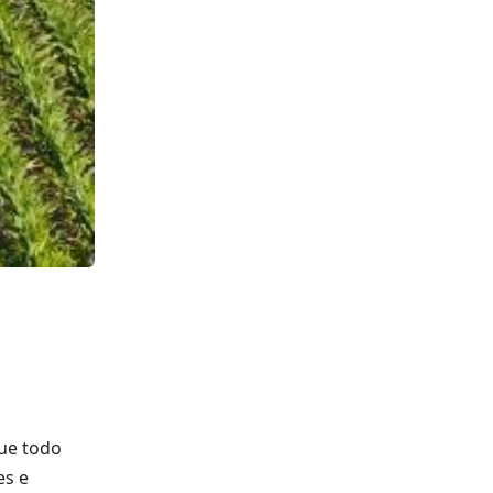
que todo
es e