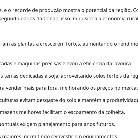
te, e o recorde de produção mostra o potencial da região. 
 segundo dados da Conab, isso impulsiona a economia rural
daram as plantas a crescerem fortes, aumentando o rendim
das e máquinas precisas elevou a eficiência da lavoura.
terras dedicadas à soja, aproveitando solos férteis da reg
ara vender mais para fora, melhorando os preços no mercad
culturas evitam desgaste do solo e mantêm a produtividade
rmazéns melhores facilitam o escoamento da colheita.
 pontuais exigem planejamento para anos futuros.
s maiores, permitindo reinvestir em equipamentos.