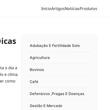
Início
Artigos
Notícias
Produtos
icas
Adubação E Fertilidade Solo
Agricultura
ta o dia a
Bovinos
o e clima.
nder como
Café
Defensivos ,Pragas E Doenças
Gestão E Mercado