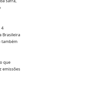
da safra,
o
 4
 Brasileira
to também
 o que
uz emissões