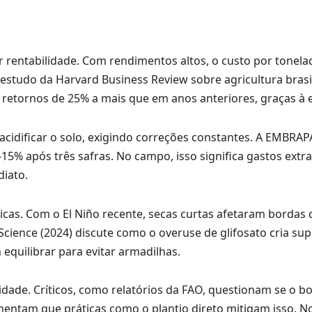
 rentabilidade. Com rendimentos altos, o custo por tonelad
estudo da Harvard Business Review sobre agricultura brasi
retornos de 25% a mais que em anos anteriores, graças à e
acidificar o solo, exigindo correções constantes. A EMBRAP
5% após três safras. No campo, isso significa gastos extr
iato.
ticas. Com o El Niño recente, secas curtas afetaram bordas 
cience (2024) discute como o overuse de glifosato cria sup
equilibrar para evitar armadilhas.
dade. Críticos, como relatórios da FAO, questionam se o 
tam que práticas como o plantio direto mitigam isso. No