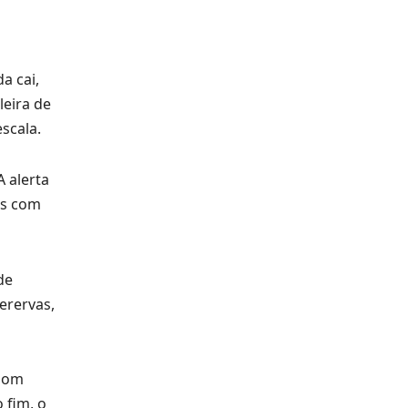
a cai,
leira de
scala.
A alerta
as com
de
erervas,
boom
 fim, o