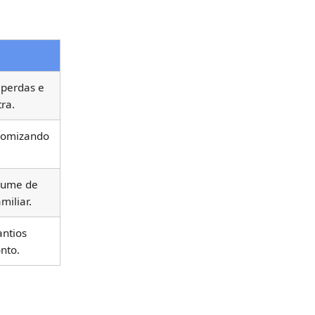
 perdas e
ra.
onomizando
olume de
miliar.
antios
nto.