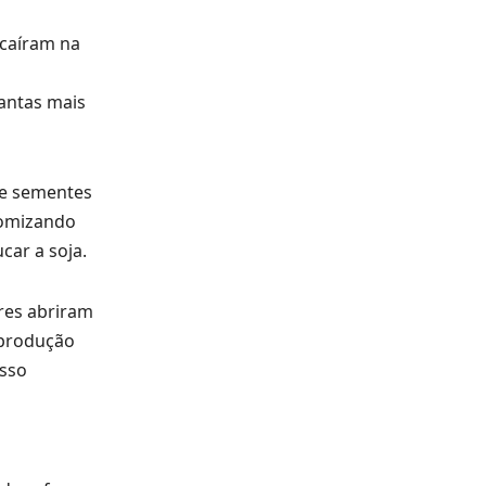
 caíram na
o
antas mais
ue sementes
nomizando
ar a soja.
res abriram
 produção
isso