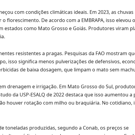
eçou com condições climáticas ideais. Em 2023, as chuvas
r o florescimento. De acordo com a EMBRAPA, isso elevou 
em estados como Mato Grosso e Goiás. Produtores viram pl
ia.
ementes resistentes a pragas. Pesquisas da FAO mostram q
o, isso significa menos pulverizações de defensivos, eco
erbicidas de baixa dosagem, que limpam o mato sem machuc
 em drenagem e irrigação. Em Mato Grosso do Sul, produto
estudo da USP-ESALQ de 2022 destaca que isso aumentou a
não houver rotação com milho ou braquiária. No cotidiano, 
de toneladas produzidas, segundo a Conab, os preços se