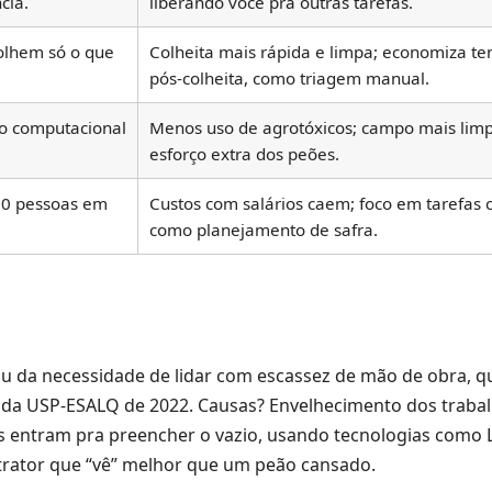
cia.
liberando você pra outras tarefas.
olhem só o que
Colheita mais rápida e limpa; economiza t
pós-colheita, como triagem manual.
ão computacional
Menos uso de agrotóxicos; campo mais lim
esforço extra dos peões.
10 pessoas em
Custos com salários caem; foco em tarefas c
como planejamento de safra.
u da necessidade de lidar com escassez de mão de obra, qu
 da USP-ESALQ de 2022. Causas? Envelhecimento dos traba
 entram pra preencher o vazio, usando tecnologias como 
 trator que “vê” melhor que um peão cansado.