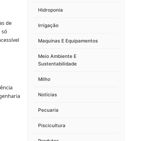
Hidroponia
as de
Irrigação
u só
acessível
Maquinas E Equipamentos
Meio Ambiente E
Sustentabilidade
Milho
gência
Notícias
ngenharia
Pecuaria
Piscicultura
Produtos