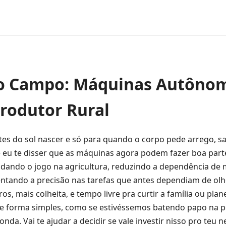
no Campo: Máquinas Autôno
Produtor Rural
ntes do sol nascer e só para quando o corpo pede arrego, s
 eu te disser que as máquinas agora podem fazer boa part
dando o jogo na agricultura, reduzindo a dependência de
entando a precisão nas tarefas que antes dependiam de ol
s, mais colheita, e tempo livre pra curtir a família ou plan
 de forma simples, como se estivéssemos batendo papo na p
da. Vai te ajudar a decidir se vale investir nisso pro teu 