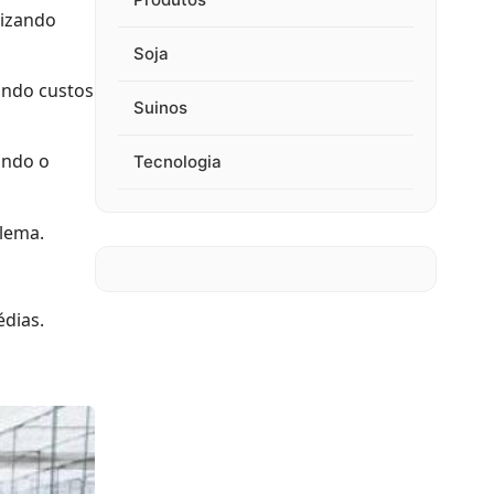
mizando
Soja
ando custos
Suinos
ando o
Tecnologia
lema.
édias.