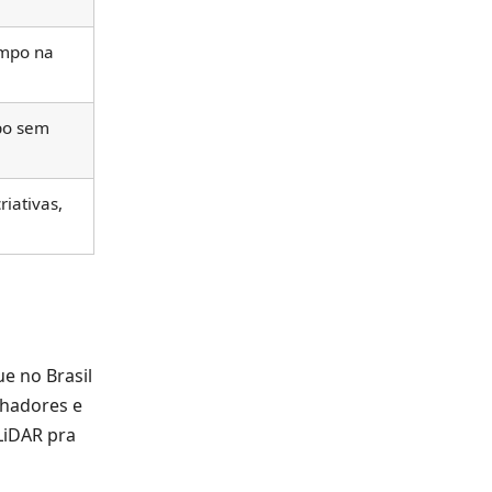
empo na
po sem
riativas,
e no Brasil
lhadores e
LiDAR pra