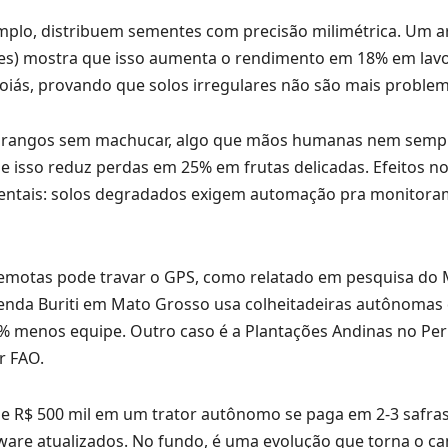
mplo, distribuem sementes com precisão milimétrica. Um a
pares) mostra que isso aumenta o rendimento em 18% em lav
oiás, provando que solos irregulares não são mais problem
morangos sem machucar, algo que mãos humanas nem semp
 isso reduz perdas em 25% em frutas delicadas. Efeitos no 
ientais: solos degradados exigem automação pra monitor
remotas pode travar o GPS, como relatado em pesquisa do 
azenda Buriti em Mato Grosso usa colheitadeiras autônomas
% menos equipe. Outro caso é a Plantações Andinas no Per
r FAO.
l de R$ 500 mil em um trator autônomo se paga em 2-3 safra
tware atualizados. No fundo, é uma evolução que torna o 