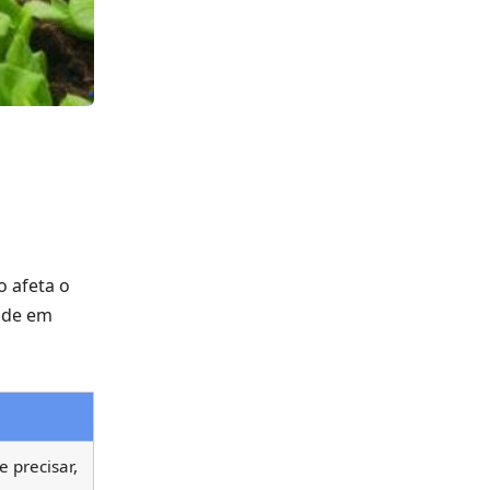
o afeta o
dade em
 precisar,