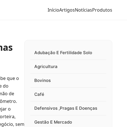
Início
Artigos
Notícias
Produtos
mas
Adubação E Fertilidade Solo
Agricultura
abe que o
Bovinos
e do
 mão de
Café
hômetro.
Defensivos ,Pragas E Doenças
ejar o
orteira,
Gestão E Mercado
negócio, sem