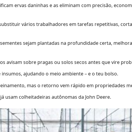
ificam ervas daninhas e as eliminam com precisão, econo
stituir vários trabalhadores em tarefas repetitivas, cort
sementes sejam plantadas na profundidade certa, melhor
s avisam sobre pragas ou solos secos antes que vire prob
 insumos, ajudando o meio ambiente – e o teu bolso.
e treinamento, mas o retorno vem rápido em propriedades m
já usam colheitadeiras autônomas da John Deere.