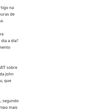
rtigo na
ouras de
a.
re
dia a dia?
amento
MIT sobre
 da John
u, que
s, segundo
campo mais