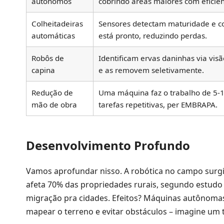
autônomos
cobrindo áreas maiores com eficiên
Colheitadeiras
Sensores detectam maturidade e c
automáticas
está pronto, reduzindo perdas.
Robôs de
Identificam ervas daninhas via vis
capina
e as removem seletivamente.
Redução de
Uma máquina faz o trabalho de 5-
mão de obra
tarefas repetitivas, per EMBRAPA.
Desenvolvimento Profundo
Vamos aprofundar nisso. A robótica no campo surgi
afeta 70% das propriedades rurais, segundo estudo
migração pra cidades. Efeitos? Máquinas autônomas
mapear o terreno e evitar obstáculos – imagine um