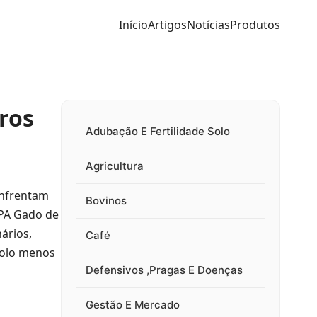
Início
Artigos
Notícias
Produtos
ros
Adubação E Fertilidade Solo
Agricultura
enfrentam
Bovinos
APA Gado de
ários,
Café
solo menos
Defensivos ,Pragas E Doenças
Gestão E Mercado