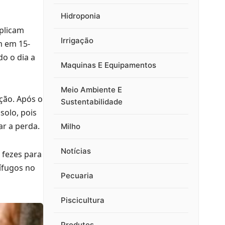
Hidroponia
iplicam
Irrigação
m em 15-
do o dia a
Maquinas E Equipamentos
Meio Ambiente E
ção. Após o
Sustentabilidade
solo, pois
r a perda.
Milho
Notícias
 fezes para
mífugos no
Pecuaria
Piscicultura
Produtos