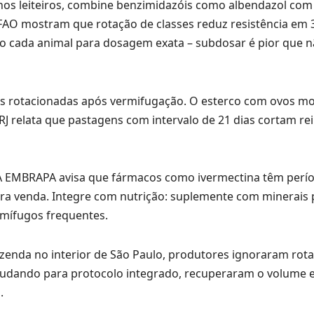
nos leiteiros, combine benzimidazóis como albendazol com
FAO mostram que rotação de classes reduz resistência em 
ndo cada animal para dosagem exata – subdosar é pior que n
as rotacionadas após vermifugação. O esterco com ovos m
J relata que pastagens com intervalo de 21 dias cortam re
e. A EMBRAPA avisa que fármacos como ivermectina têm perí
 para venda. Integre com nutrição: suplemente com minerais
rmífugos frequentes.
nda no interior de São Paulo, produtores ignoraram rota
udando para protocolo integrado, recuperaram o volume 
.