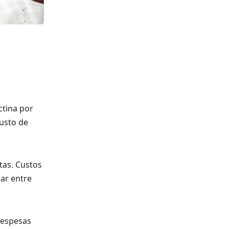
ctina por
custo de
tas. Custos
ar entre
despesas