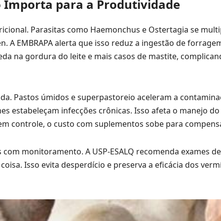
 Importa para a Produtividade
tricional. Parasitas como Haemonchus e Ostertagia se mult
n. A EMBRAPA alerta que isso reduz a ingestão de forrage
da na gordura do leite e mais casos de mastite, complican
nda. Pastos úmidos e superpastoreio aceleram a contamina
es estabeleçam infecções crônicas. Isso afeta o manejo do 
Sem controle, o custo com suplementos sobe para compensa
cos com monitoramento. A USP-ESALQ recomenda exames de
 coisa. Isso evita desperdício e preserva a eficácia dos ver