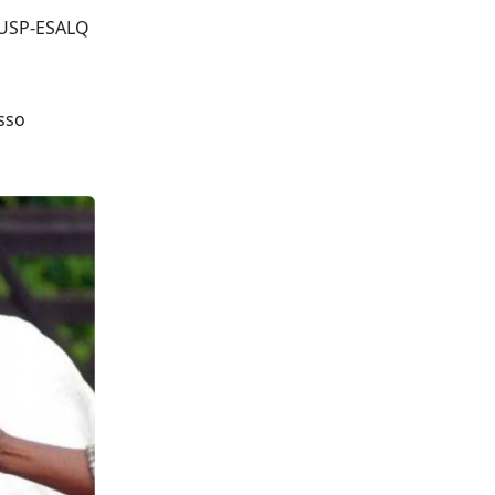
A USP-ESALQ
sso