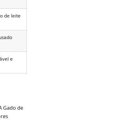
 de leite
 usado
ável e
PA Gado de
ores