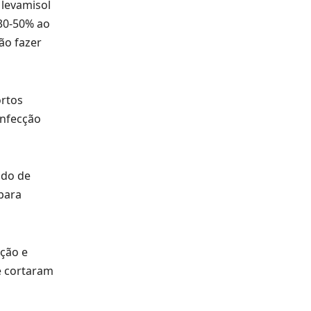
 levamisol
30-50% ao
ão fazer
ortos
infecção
odo de
 para
ção e
e cortaram