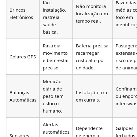
fácil
Fazendas
Não monitora
Brincos
instalação,
médias c
localização em
Eletrônicos
rastreia
foco em
tempo real.
saúde
identifica
básica.
Rastreia
Bateria precisa
Pastagen
movimento
recarregar,
extensas
Colares GPS
e bem-estar
custo alto por
risco de 
preciso.
unidade.
de animai
Medição
diária de
Confinam
Balanças
Instalação fixa
peso sem
ou engor
Automáticas
em currais.
esforço
intensivas
humano.
Alertas
Dependente
Galpões
automáticos
Sensores
de energia
fechados