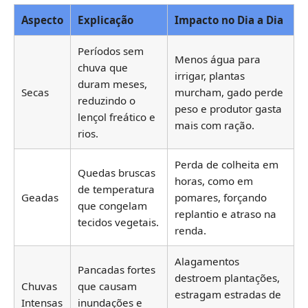
Aspecto
Explicação
Impacto no Dia a Dia
Períodos sem
Menos água para
chuva que
irrigar, plantas
duram meses,
Secas
murcham, gado perde
reduzindo o
peso e produtor gasta
lençol freático e
mais com ração.
rios.
Perda de colheita em
Quedas bruscas
horas, como em
de temperatura
Geadas
pomares, forçando
que congelam
replantio e atraso na
tecidos vegetais.
renda.
Alagamentos
Pancadas fortes
destroem plantações,
Chuvas
que causam
estragam estradas de
Intensas
inundações e