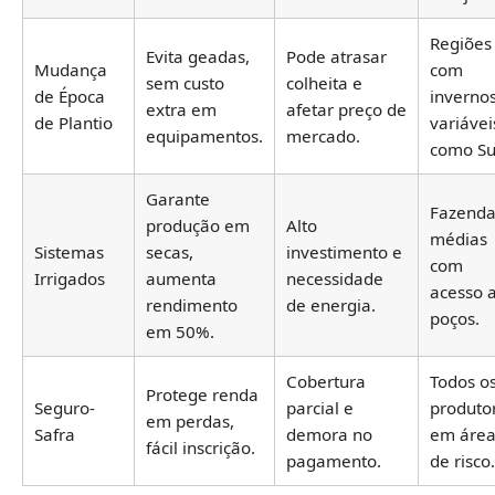
Regiões
Evita geadas,
Pode atrasar
Mudança
com
sem custo
colheita e
de Época
inverno
extra em
afetar preço de
de Plantio
variávei
equipamentos.
mercado.
como Su
Garante
Fazenda
produção em
Alto
médias
Sistemas
secas,
investimento e
com
Irrigados
aumenta
necessidade
acesso 
rendimento
de energia.
poços.
em 50%.
Cobertura
Todos o
Protege renda
Seguro-
parcial e
produto
em perdas,
Safra
demora no
em área
fácil inscrição.
pagamento.
de risco.