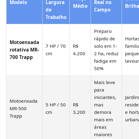
Modelo
Largura
Real no
Médio
Brilh
de
Campo
Trabalho
Preparo
rápido de
Horta
Motoenxada
7 HP / 70
R$
solo em 1-
famili
rotativa MR-
cm
4.200
2 ha, reduz
peque
700 Trapp
fadiga em
lavou
50%
Mais leve
para
iniciantes,
Jardin
Motoenxada
5 HP / 50
R$
mas
reside
MR-500
cm
3.200
demora
e hort
Trapp
mais em
urban
áreas
maiores