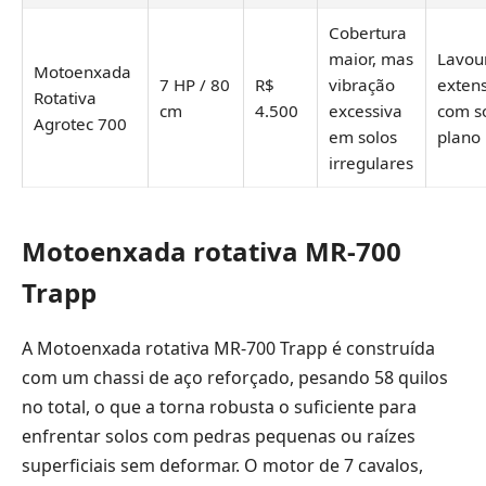
Cobertura
maior, mas
Lavou
Motoenxada
7 HP / 80
R$
vibração
exten
Rotativa
cm
4.500
excessiva
com s
Agrotec 700
em solos
plano
irregulares
Motoenxada rotativa MR-700
Trapp
A Motoenxada rotativa MR-700 Trapp é construída
com um chassi de aço reforçado, pesando 58 quilos
no total, o que a torna robusta o suficiente para
enfrentar solos com pedras pequenas ou raízes
superficiais sem deformar. O motor de 7 cavalos,