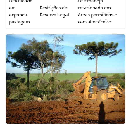
Dificuldade
Use manejo
em
Restrições de
rotacionado em
expandir
Reserva Legal
áreas permitidas e
pastagem
consulte técnico