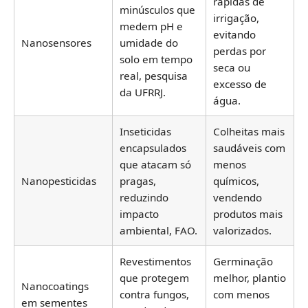
rápidas de
minúsculos que
irrigação,
medem pH e
evitando
Nanosensores
umidade do
perdas por
solo em tempo
seca ou
real, pesquisa
excesso de
da UFRRJ.
água.
Inseticidas
Colheitas mais
encapsulados
saudáveis com
que atacam só
menos
Nanopesticidas
pragas,
químicos,
reduzindo
vendendo
impacto
produtos mais
ambiental, FAO.
valorizados.
Revestimentos
Germinação
que protegem
melhor, plantio
Nanocoatings
contra fungos,
com menos
em sementes