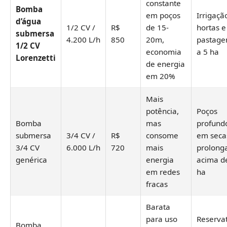
constante
Bomba
em poços
Irrigaçã
d’água
1/2 CV /
R$
de 15-
hortas e
submersa
4.200 L/h
850
20m,
pastagen
1/2 CV
economia
a 5 ha
Lorenzetti
de energia
em 20%
Mais
potência,
Poços
Bomba
mas
profund
submersa
3/4 CV /
R$
consome
em seca
3/4 CV
6.000 L/h
720
mais
prolong
genérica
energia
acima d
em redes
ha
fracas
Barata
para uso
Reservat
Bomba