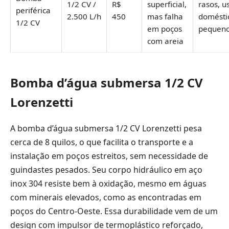
1/2 CV /
R$
superficial,
rasos, u
periférica
2.500 L/h
450
mas falha
domésti
1/2 CV
em poços
pequen
com areia
Bomba d’água submersa 1/2 CV
Lorenzetti
A bomba d’água submersa 1/2 CV Lorenzetti pesa
cerca de 8 quilos, o que facilita o transporte e a
instalação em poços estreitos, sem necessidade de
guindastes pesados. Seu corpo hidráulico em aço
inox 304 resiste bem à oxidação, mesmo em águas
com minerais elevados, como as encontradas em
poços do Centro-Oeste. Essa durabilidade vem de um
design com impulsor de termoplástico reforçado,