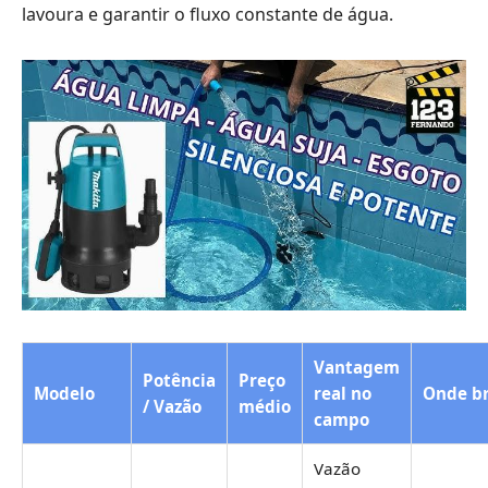
lavoura e garantir o fluxo constante de água.
Vantagem
Potência
Preço
Modelo
real no
Onde br
/ Vazão
médio
campo
Vazão