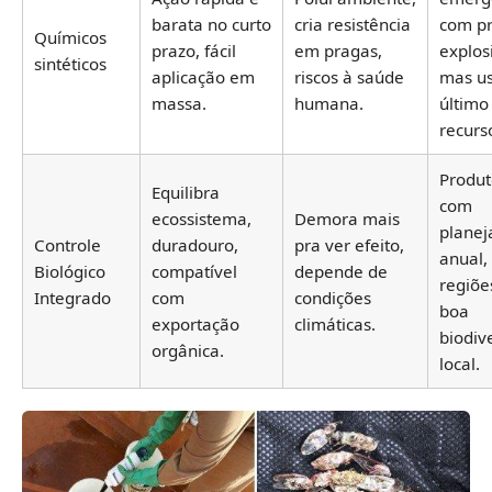
barata no curto
cria resistência
com p
Químicos
prazo, fácil
em pragas,
explos
sintéticos
aplicação em
riscos à saúde
mas u
massa.
humana.
último
recurs
Produt
Equilibra
com
ecossistema,
Demora mais
plane
Controle
duradouro,
pra ver efeito,
anual,
Biológico
compatível
depende de
regiõe
Integrado
com
condições
boa
exportação
climáticas.
biodiv
orgânica.
local.