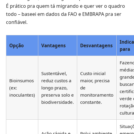
É prático pra quem tá migrando e quer ver o quadro
todo – baseei em dados da FAO e EMBRAPA pra ser
confiável.
Indic
Opção
Vantagens
Desvantagens
para
Fazen
média
Sustentável,
Custo inicial
grand
Bioinsumos
reduz custos a
maior, precisa
busca
(ex:
longo prazo,
de
certifi
inoculantes)
preserva solo e
monitoramento
verde 
biodiversidade.
constante.
rotaçã
cultura
Situaç
Ação rápida e
Polui ambiente,
emerg