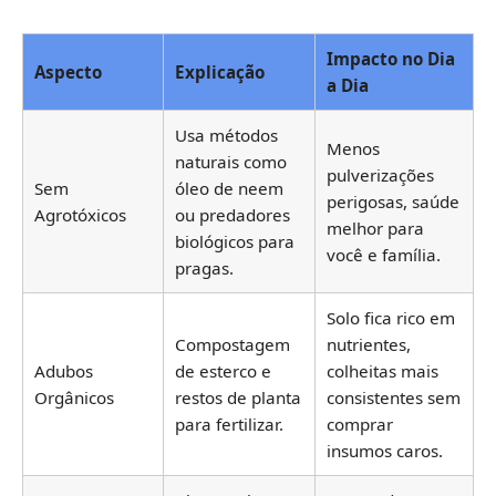
Impacto no Dia
Aspecto
Explicação
a Dia
Usa métodos
Menos
naturais como
pulverizações
Sem
óleo de neem
perigosas, saúde
Agrotóxicos
ou predadores
melhor para
biológicos para
você e família.
pragas.
Solo fica rico em
Compostagem
nutrientes,
Adubos
de esterco e
colheitas mais
Orgânicos
restos de planta
consistentes sem
para fertilizar.
comprar
insumos caros.