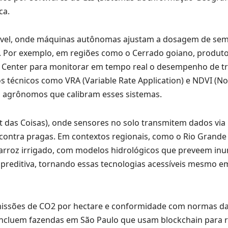
ca.
ariável, onde máquinas autônomas ajustam a dosagem de se
s. Por exemplo, em regiões como o Cerrado goiano, produt
s Center para monitorar em tempo real o desempenho de tr
s técnicos como VRA (Variable Rate Application) e NDVI (N
a agrônomos que calibram esses sistemas.
et das Coisas), onde sensores no solo transmitem dados via
contra pragas. Em contextos regionais, como o Rio Grande 
e arroz irrigado, com modelos hidrológicos que preveem in
 preditiva, tornando essas tecnologias acessíveis mesmo e
missões de CO2 por hectare e conformidade com normas d
incluem fazendas em São Paulo que usam blockchain para r