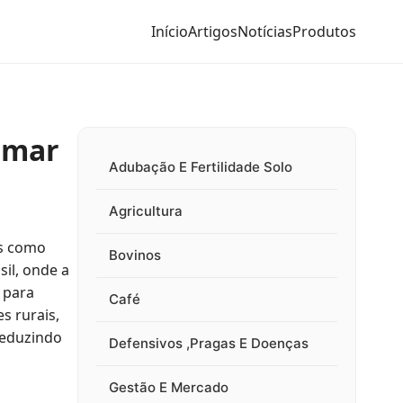
Início
Artigos
Notícias
Produtos
rmar
Adubação E Fertilidade Solo
Agricultura
as como
Bovinos
sil, onde a
 para
Café
s rurais,
reduzindo
Defensivos ,Pragas E Doenças
Gestão E Mercado