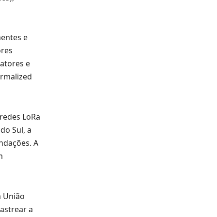
mentes e
ores
atores e
ormalized
 redes LoRa
do Sul, a
undações. A
m
a União
astrear a