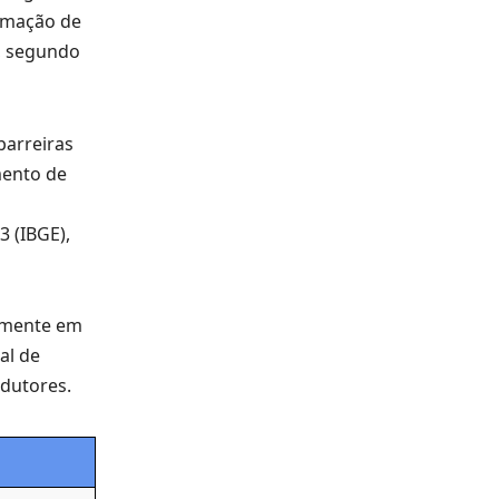
tomação de
, segundo
barreiras
mento de
 (IBGE),
almente em
al de
odutores.