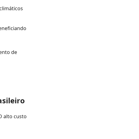
climáticos
eneficiando
mento de
sileiro
 alto custo