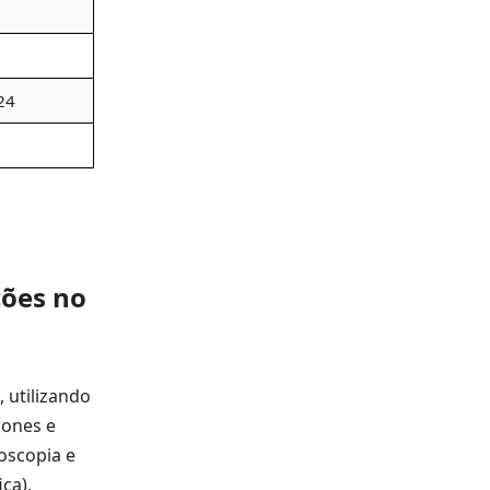
24
ções no
 utilizando
rones e
oscopia e
ca),