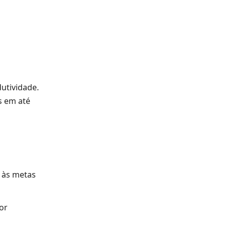
utividade.
s em até
 às metas
or