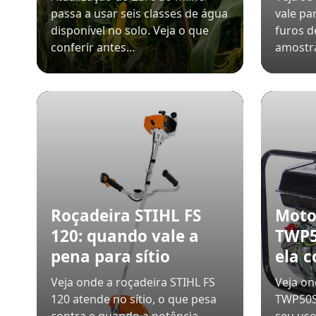
passa a usar seis classes de água
vale pa
disponível no solo. Veja o que
furos d
conferir antes…
amostr
Roçadeira STIHL FS
Mot
120: quando vale a
TWP5
pena para sítio
ela 
Veja onde a roçadeira STIHL FS
Veja o
120 atende no sítio, o que pesa
TWP50S-