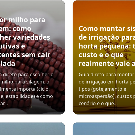
or milho para
gem: como
Como montar si
lher variedades
de irrigação par
utivas e
horta pequena: t
tentes sem cair
custo e o que
ilada
realmente vale 
 direto para escolher o
Guia direto para montar
milho para silagem: o
de irrigação em horta p
lmente importa (ciclo,
tipos (gotejamento e
e, estabilidade) e como
microaspersão), custos 
ar…
cenário e o que…