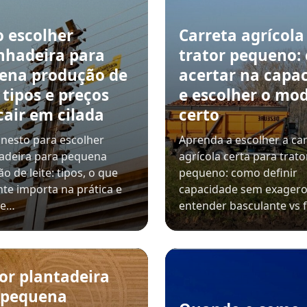
 escolher
Carreta agrícola
nhadeira para
trator pequeno:
ena produção de
acertar na capa
: tipos e preços
e escolher o mo
cair em cilada
certo
nesto para escolher
Aprenda a escolher a ca
adeira para pequena
agrícola certa para trato
o de leite: tipos, o que
pequeno: como definir
te importa na prática e
capacidade sem exagero
de…
entender basculante vs f
or plantadeira
 pequena