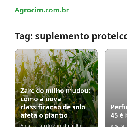
Agrocim.com.br
Tag:
suplemento proteic
Zarc do milho mudou:
como a nova
classificação de solo
Perf
afeta o plantio
45 é 
Atualização do Zarc do milho
Veja se