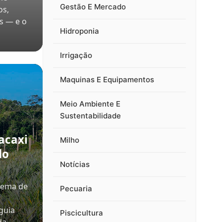
Gestão E Mercado
os,
s — e o
Hidroponia
Irrigação
Maquinas E Equipamentos
Meio Ambiente E
Sustentabilidade
acaxi
Milho
do
Notícias
tema de
Pecuaria
guia
Piscicultura