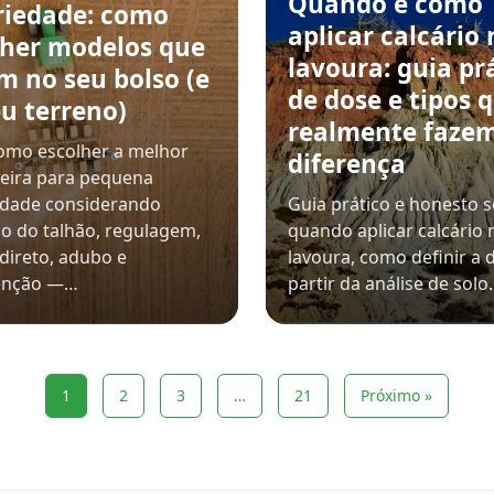
Quando e como
riedade: como
aplicar calcário 
lher modelos que
lavoura: guia pr
m no seu bolso (e
de dose e tipos 
u terreno)
realmente faze
omo escolher a melhor
diferença
eira para pequena
edade considerando
Guia prático e honesto 
o do talhão, regulagem,
quando aplicar calcário 
 direto, adubo e
lavoura, como definir a 
enção —…
partir da análise de sol
1
2
3
…
21
Próximo »