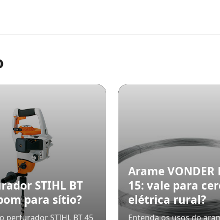
o
Arame VONDER
urador STIHL BT
15: vale para ce
bom para sítio?
elétrica rural?
 o perfurador STIHL BT 45
Entenda os usos do ara