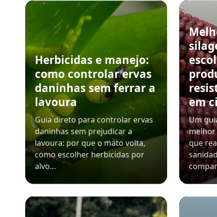
Melh
sila
Herbicidas e manejo:
esco
como controlar ervas
prod
daninhas sem ferrar a
resis
lavoura
em c
Guia direto para controlar ervas
Um guia
daninhas sem prejudicar a
melhor 
lavoura: por que o mato volta,
que rea
como escolher herbicidas por
sanidad
alvo…
compar