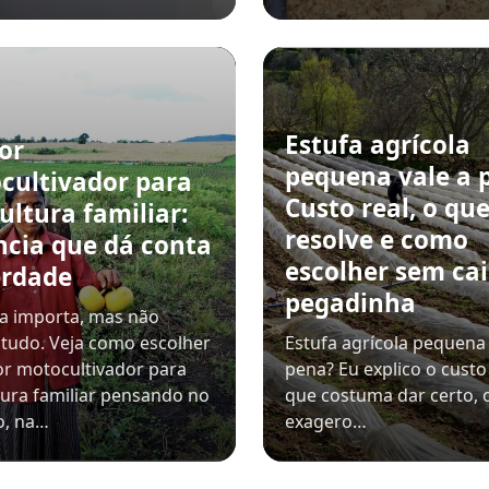
Estufa agrícola
or
pequena vale a 
cultivador para
Custo real, o qu
ultura familiar:
resolve e como
ncia que dá conta
escolher sem ca
erdade
pegadinha
a importa, mas não
 tudo. Veja como escolher
Estufa agrícola pequena 
r motocultivador para
pena? Eu explico o custo 
tura familiar pensando no
que costuma dar certo, 
o, na…
exagero…