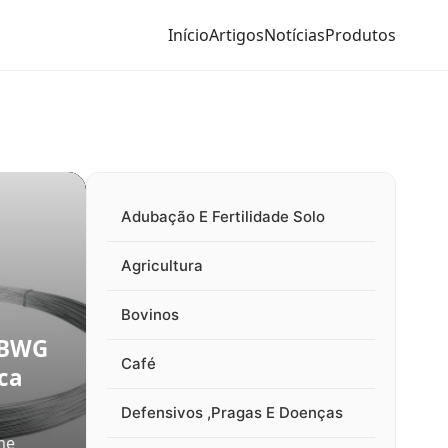
Início
Artigos
Notícias
Produtos
Adubação E Fertilidade Solo
Agricultura
Bovinos
 BWG
Café
rca
Defensivos ,Pragas E Doenças
me