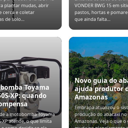
ra plantar mudas, abrir
VONDER BWG 15 em síti
e cerca e coletar
pastos, hortas e pomare
as de solo…
que ainda falta…
Novo guia do ab
obomba Toyama
ajuda produtor 
0S-XP: quando
Amazonas
compensa
Embrapa atualizou o sis
nde a motobomba Toyama
produção do abacaxi no
XP atende, o que limita
Amazonas. Veja o que o 