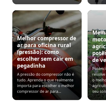
Melh
Melhor compressor de
moto
ar para oficina rural
agric
(pressão): como
potê
escolher sem cair em
de v
pegadinha
Potênci
A pressão do compressor não é
resolve
tudo. Aprenda o que realmente
o melho
importa para escolher o melhor
agricul
compressor de ar para…
seu sol