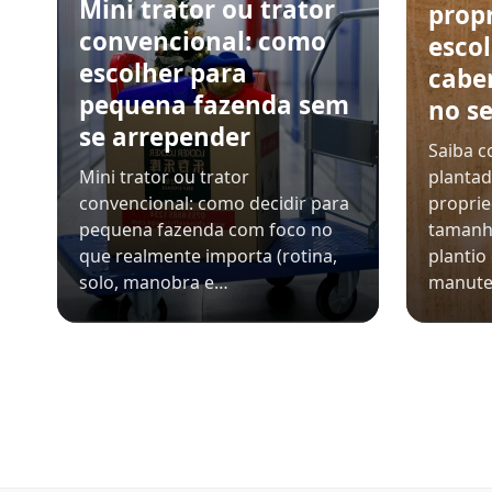
Mini trator ou trator
prop
convencional: como
esco
escolher para
cabe
pequena fazenda sem
no se
se arrepender
Saiba c
Mini trator ou trator
plantad
convencional: como decidir para
propri
pequena fazenda com foco no
tamanh
que realmente importa (rotina,
plantio
solo, manobra e…
manut