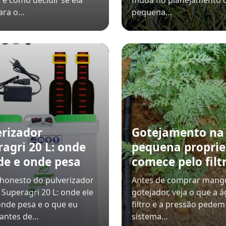
 e como decidir se ela
muda no planejamento 
ara o…
pequena…
erizador
Gotejamento na
agri 20 L: onde
pequena proprie
de e onde pesa
comece pelo filt
honesto do pulverizador
Antes de comprar mangu
o Superagri 20 L: onde ele
gotejador, veja o que a á
onde pesa e o que eu
filtro e a pressão pedem
 antes de…
sistema…