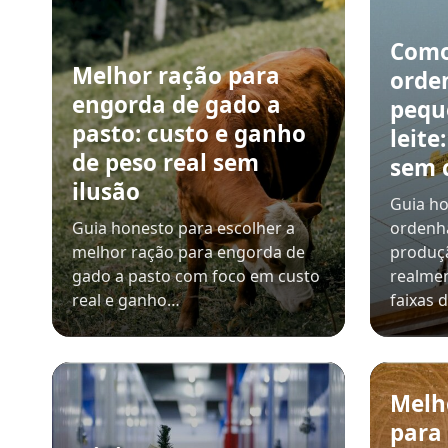
Como
Melhor ração para
orde
engorda de gado a
pequ
pasto: custo e ganho
leite
de peso real sem
sem 
ilusão
Guia ho
Guia honesto para escolher a
ordenh
melhor ração para engorda de
produçã
gado a pasto com foco em custo
realmen
real e ganho…
faixas 
Melh
para