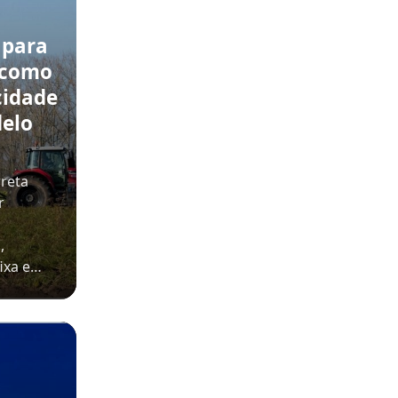
 para
 como
cidade
delo
rreta
r
,
ixa e…