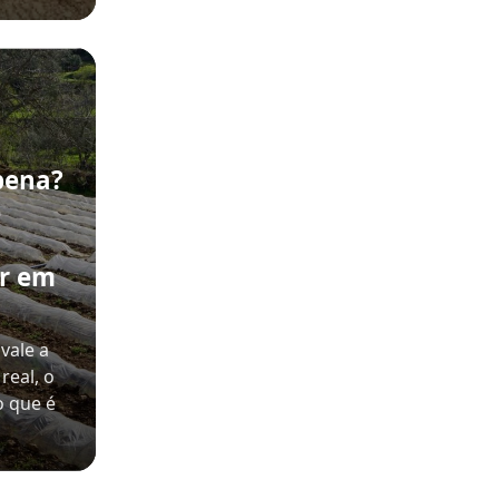
pena?
e
ir em
vale a
real, o
o que é