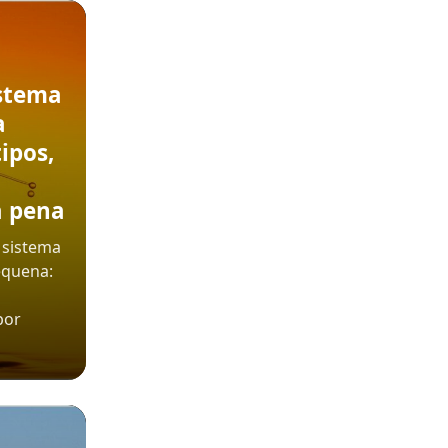
stema
a
ipos,
a pena
 sistema
equena:
por