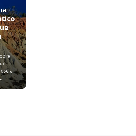
na
ático
que
m
sobre
na
dose a
o…