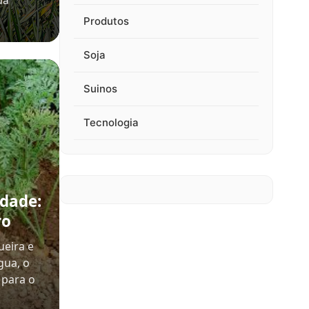
da
Produtos
Soja
Suinos
Tecnologia
dade:
ro
eira e
gua, o
 para o