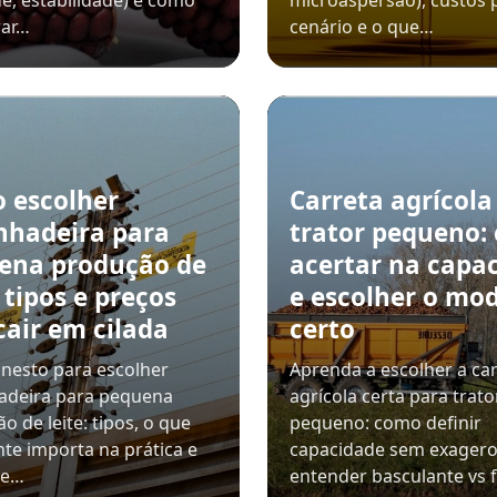
e, estabilidade) e como
microaspersão), custos 
ar…
cenário e o que…
 escolher
Carreta agrícola
nhadeira para
trator pequeno:
ena produção de
acertar na capa
: tipos e preços
e escolher o mo
cair em cilada
certo
nesto para escolher
Aprenda a escolher a ca
adeira para pequena
agrícola certa para trato
o de leite: tipos, o que
pequeno: como definir
te importa na prática e
capacidade sem exagero
de…
entender basculante vs f