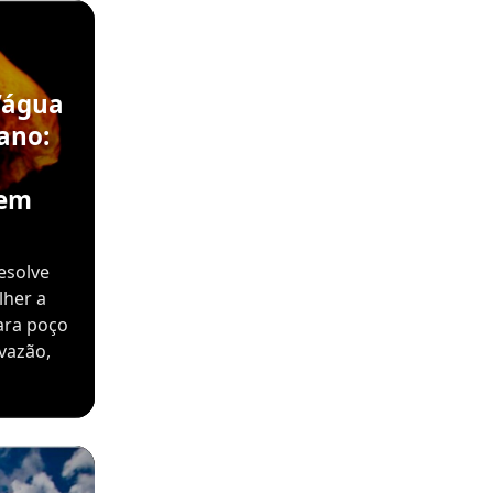
’água
ano:
sem
esolve
lher a
ara poço
vazão,