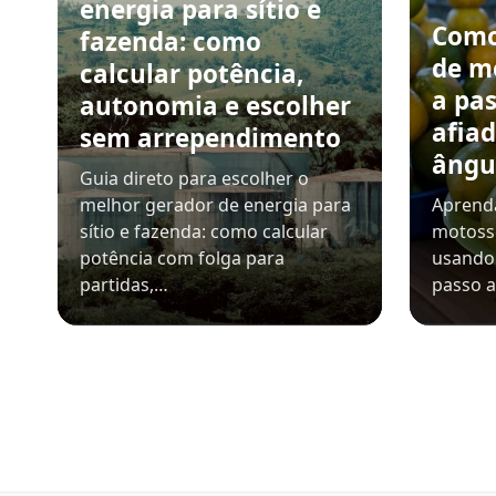
energia para sítio e
Como
fazenda: como
de m
calcular potência,
a pa
autonomia e escolher
afiad
sem arrependimento
ângu
Guia direto para escolher o
melhor gerador de energia para
Aprenda
sítio e fazenda: como calcular
motosse
potência com folga para
usando 
partidas,…
passo a