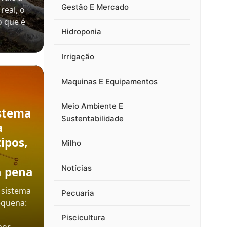
Gestão E Mercado
real, o
o que é
Hidroponia
Irrigação
Maquinas E Equipamentos
Meio Ambiente E
stema
Sustentabilidade
a
ipos,
Milho
Notícias
a pena
 sistema
Pecuaria
equena:
Piscicultura