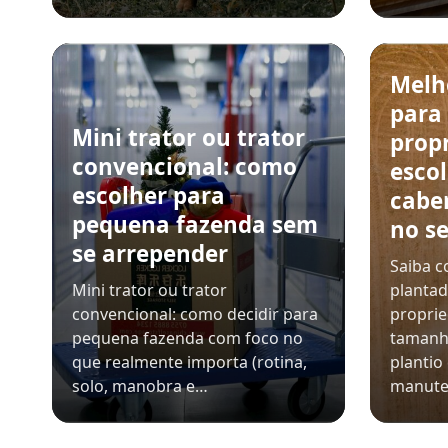
Melh
para
Mini trator ou trator
prop
convencional: como
esco
escolher para
cabe
pequena fazenda sem
no se
se arrepender
Saiba c
Mini trator ou trator
plantad
convencional: como decidir para
propri
pequena fazenda com foco no
tamanh
que realmente importa (rotina,
plantio
solo, manobra e…
manut