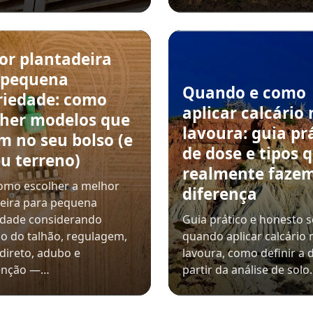
or plantadeira
 pequena
Quando e como
riedade: como
aplicar calcário 
lher modelos que
lavoura: guia pr
m no seu bolso (e
de dose e tipos 
u terreno)
realmente faze
omo escolher a melhor
diferença
eira para pequena
edade considerando
Guia prático e honesto 
o do talhão, regulagem,
quando aplicar calcário 
 direto, adubo e
lavoura, como definir a 
enção —…
partir da análise de sol