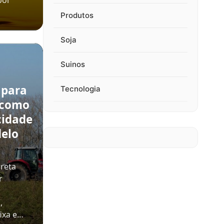
por
Produtos
Soja
Suinos
 para
Tecnologia
 como
cidade
delo
rreta
r
,
ixa e…