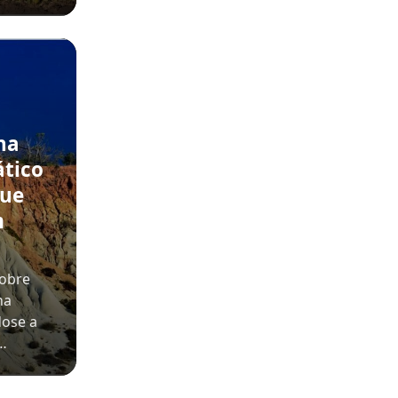
na
ático
que
m
sobre
na
dose a
o…