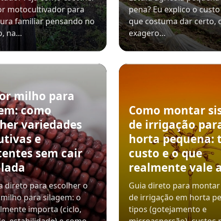
r motocultivador para
pena? Eu explico o custo 
tura familiar pensando no
que costuma dar certo, 
o, na…
exagero…
or milho para
gem: como
Como montar si
lher variedades
de irrigação par
utivas e
horta pequena: t
tentes sem cair
custo e o que
ilada
realmente vale 
 direto para escolher o
Guia direto para montar
milho para silagem: o
de irrigação em horta p
lmente importa (ciclo,
tipos (gotejamento e