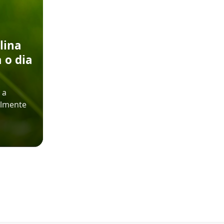
lina
 o dia
 a
almente