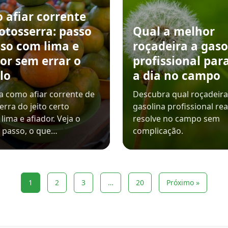
 afiar corrente
otosserra: passo
Qual a melhor
sso com lima e
roçadeira a gaso
or sem errar o
profissional para
lo
a dia no campo
 como afiar corrente de
Descubra qual roçadeira
rra do jeito certo
gasolina profissional re
lima e afiador. Veja o
resolve no campo sem
 passo, o que…
complicação.
1
2
3
…
20
Próximo »