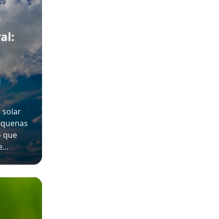
al:
m
 solar
pequenas
o que
 e…