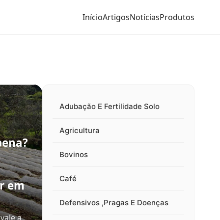
Início
Artigos
Notícias
Produtos
Adubação E Fertilidade Solo
Agricultura
pena?
e
Bovinos
Café
ir em
Defensivos ,Pragas E Doenças
vale a