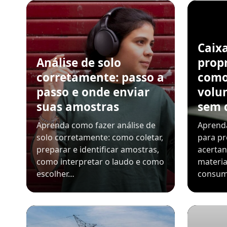
Caix
Análise de solo
propr
corretamente: passo a
como
passo e onde enviar
volu
suas amostras
sem 
Aprenda como fazer análise de
Aprenda
solo corretamente: como coletar,
para pr
preparar e identificar amostras,
acerta
como interpretar o laudo e como
materia
escolher…
consum