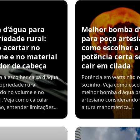
a d’água para
Melhor bomba d
iedade rural:
para poço artesi
 acertar no
como escolher a
me e no material
potência certa 
dor de cabeça
cair em cilada
 a escolher caixa d'água
Potência em watts não r
opriedade rural
sozinho. Veja como esco
ndo no volume e no
melhor bomba d'água p
l. Veja como calcular
artesiano considerando 
o, entender limitações…
altura manométrica,…