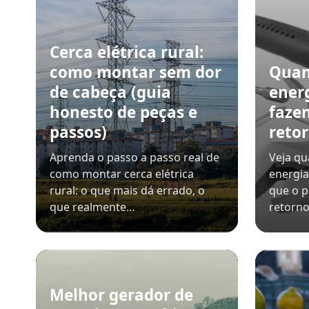
Cerca elétrica rural:
como montar sem dor
Quan
de cabeça (guia
ener
honesto de peças e
faze
passos)
retor
Aprenda o passo a passo real de
Veja qu
como montar cerca elétrica
energia
rural: o que mais dá errado, o
que o p
que realmente…
retorno
Melhor gerador de