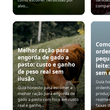
como escolher herbicidas por
sanidad
alvo…
compar
Como
Melhor ração para
orde
engorda de gado a
pequ
pasto: custo e ganho
leite
de peso real sem
sem 
ilusão
Guia ho
Guia honesto para escolher a
ordenh
melhor ração para engorda de
produçã
gado a pasto com foco em custo
realmen
real e ganho…
faixas 