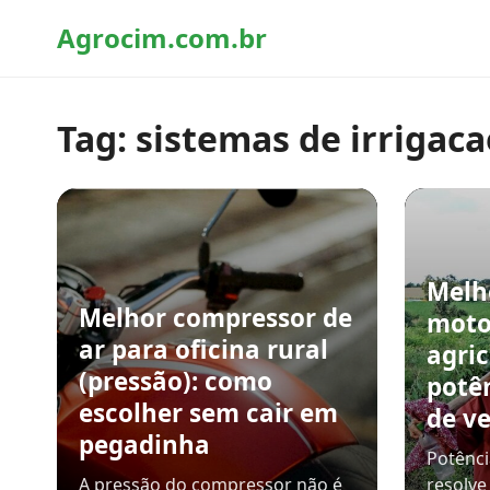
Agrocim.com.br
Tag:
sistemas de irrigaca
Melh
Melhor compressor de
moto
ar para oficina rural
agric
(pressão): como
potê
escolher sem cair em
de v
pegadinha
Potênci
A pressão do compressor não é
resolve