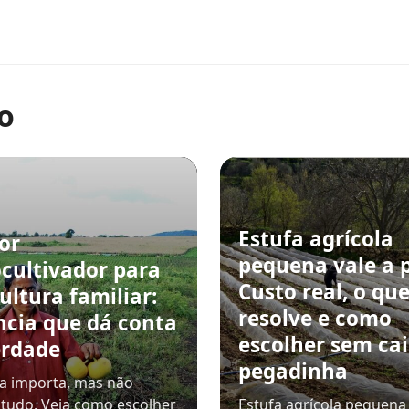
o
Estufa agrícola
or
pequena vale a 
cultivador para
Custo real, o qu
ultura familiar:
resolve e como
ncia que dá conta
escolher sem ca
erdade
pegadinha
a importa, mas não
 tudo. Veja como escolher
Estufa agrícola pequena 