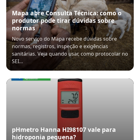
Mapa abre Consulta Técnica: como o
produtor pode tirar dúvidas sobre
normas
Novo serviço do Mapa recebe dúvidas sobre
normas, registros, inspeção e exigências
sanitárias. Veja quando usar, como protocolar no
SEI…
pHmetro Hanna HI98107 vale para
hidroponia pequena?