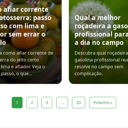
 afiar corrente
otosserra: passo
Qual a melhor
sso com lima e
roçadeira a gaso
or sem errar o
profissional para
lo
a dia no campo
 como afiar corrente de
Descubra qual roçadeira
rra do jeito certo
gasolina profissional re
lima e afiador. Veja o
resolve no campo sem
 passo, o que…
complicação.
1
2
3
…
20
Próximo »