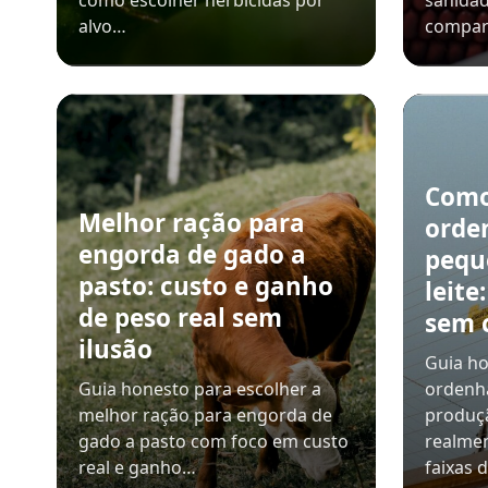
como escolher herbicidas por
sanidad
alvo…
compar
Como
Melhor ração para
orde
engorda de gado a
pequ
pasto: custo e ganho
leite
de peso real sem
sem 
ilusão
Guia ho
Guia honesto para escolher a
ordenh
melhor ração para engorda de
produçã
gado a pasto com foco em custo
realmen
real e ganho…
faixas 