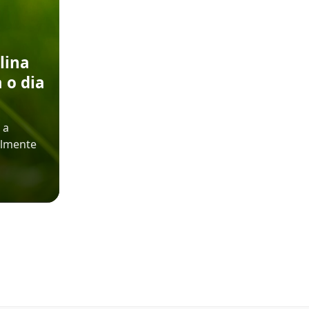
lina
 o dia
 a
almente