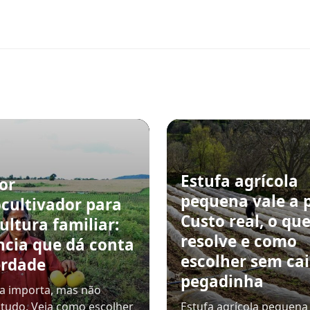
Estufa agrícola
or
pequena vale a 
cultivador para
Custo real, o qu
ultura familiar:
resolve e como
ncia que dá conta
escolher sem ca
erdade
pegadinha
a importa, mas não
 tudo. Veja como escolher
Estufa agrícola pequena 