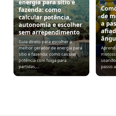
energia para sítio e
Como
fazenda: como
de m
calcular potência,
a pa
autonomia e escolher
afiad
sem arrependimento
ângu
Guia direto para escolher o
melhor gerador de energia para
Aprenda
sítio e fazenda: como calcular
motosse
potência com folga para
usando 
partidas,…
passo a