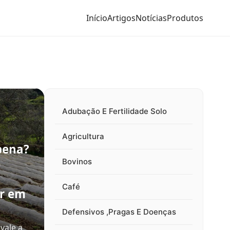
Início
Artigos
Notícias
Produtos
Adubação E Fertilidade Solo
Agricultura
pena?
e
Bovinos
Café
ir em
Defensivos ,Pragas E Doenças
vale a