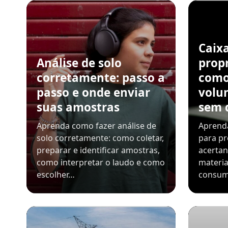
Caix
Análise de solo
propr
corretamente: passo a
como
passo e onde enviar
volu
suas amostras
sem 
Aprenda como fazer análise de
Aprenda
solo corretamente: como coletar,
para pr
preparar e identificar amostras,
acerta
como interpretar o laudo e como
materia
escolher…
consum