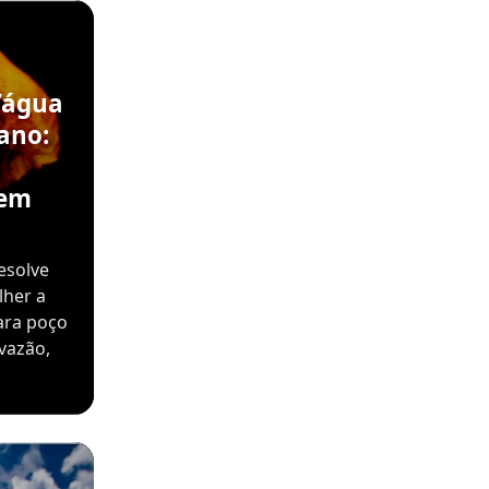
’água
ano:
sem
esolve
lher a
ara poço
vazão,