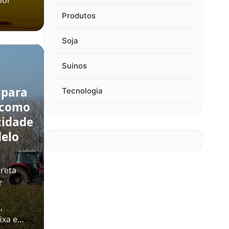
por
Produtos
Soja
Suinos
 para
Tecnologia
 como
cidade
delo
rreta
r
,
ixa e…