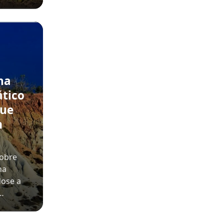
na
ático
que
m
sobre
na
dose a
o…