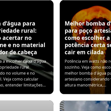
a d’água para
Melhor bomba d
iedade rural:
para poço artesi
 acertar no
como escolher a
me e no material
potência certa 
dor de cabeça
cair em cilada
 a escolher caixa d'água
Potência em watts não r
opriedade rural
sozinho. Veja como esco
ndo no volume e no
melhor bomba d'água p
l. Veja como calcular
artesiano considerando 
o, entender limitações…
altura manométrica,…