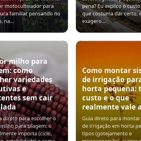
r motocultivador para
pena? Eu explico o custo 
tura familiar pensando no
que costuma dar certo, 
o, na…
exagero…
or milho para
gem: como
Como montar si
lher variedades
de irrigação par
utivas e
horta pequena: t
tentes sem cair
custo e o que
ilada
realmente vale 
 direto para escolher o
Guia direto para montar
milho para silagem: o
de irrigação em horta p
lmente importa (ciclo,
tipos (gotejamento e