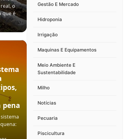
Gestão E Mercado
real, o
o que é
Hidroponia
Irrigação
Maquinas E Equipamentos
Meio Ambiente E
stema
Sustentabilidade
a
ipos,
Milho
Notícias
a pena
 sistema
Pecuaria
equena:
Piscicultura