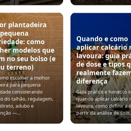
or plantadeira
 pequena
Quando e como
riedade: como
aplicar calcário 
lher modelos que
lavoura: guia pr
m no seu bolso (e
de dose e tipos 
u terreno)
realmente faze
omo escolher a melhor
diferença
eira para pequena
edade considerando
Guia prático e honesto 
o do talhão, regulagem,
quando aplicar calcário 
 direto, adubo e
lavoura, como definir a 
enção —…
partir da análise de sol