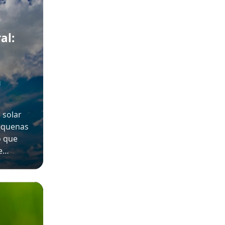
al:
m
 solar
pequenas
o que
 e…