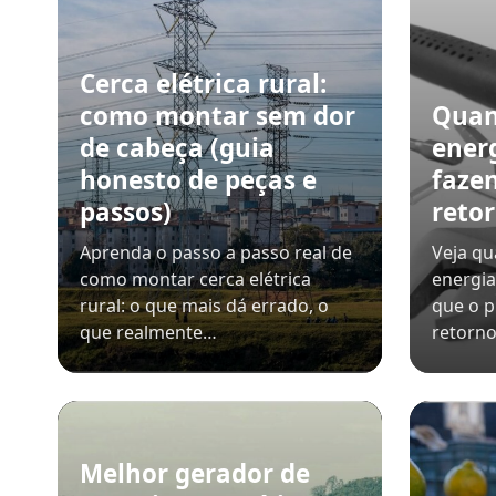
Cerca elétrica rural:
como montar sem dor
Quan
de cabeça (guia
ener
honesto de peças e
faze
passos)
retor
Aprenda o passo a passo real de
Veja qu
como montar cerca elétrica
energia
rural: o que mais dá errado, o
que o p
que realmente…
retorno
Melhor gerador de