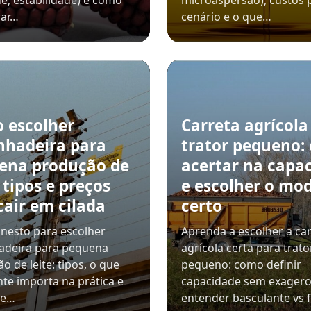
e, estabilidade) e como
microaspersão), custos 
ar…
cenário e o que…
 escolher
Carreta agrícola
nhadeira para
trator pequeno:
ena produção de
acertar na capa
: tipos e preços
e escolher o mo
cair em cilada
certo
nesto para escolher
Aprenda a escolher a ca
adeira para pequena
agrícola certa para trato
o de leite: tipos, o que
pequeno: como definir
te importa na prática e
capacidade sem exagero
de…
entender basculante vs f