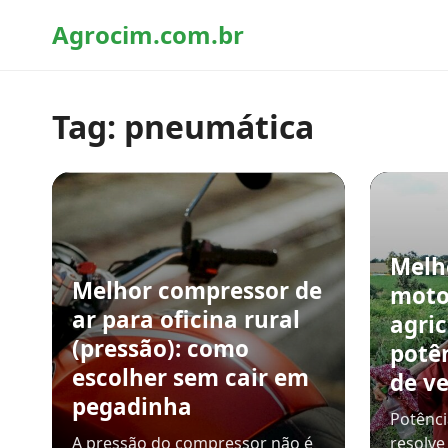
Agrocim.com.br
Tag:
pneumática
Melh
Melhor compressor de
moto
ar para oficina rural
agric
(pressão): como
potê
escolher sem cair em
de v
pegadinha
Potênci
A pressão do compressor não é
resolve