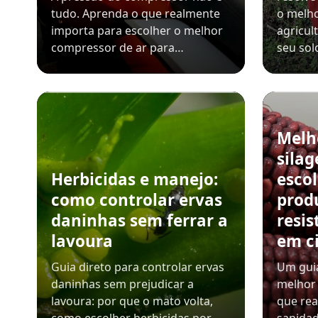
tudo. Aprenda o que realmente
o melho
importa para escolher o melhor
agricul
compressor de ar para…
seu sol
Melh
sila
Herbicidas e manejo:
esco
como controlar ervas
prod
daninhas sem ferrar a
resis
lavoura
em c
Guia direto para controlar ervas
Um guia
daninhas sem prejudicar a
melhor 
lavoura: por que o mato volta,
que rea